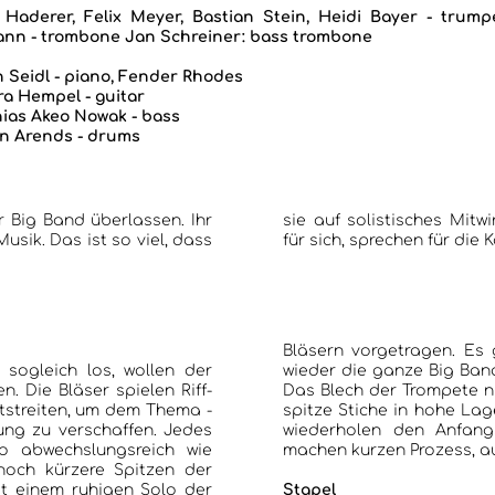
Haderer, Felix Meyer, Bastian Stein, Heidi Bayer - trump
nn - trombone Jan Schreiner: bass trombone
 Seidl - piano,
Fender Rhodes
a Hempel - guitar
hias
Akeo Nowak - bass
n Arends - drums
r Big Band überlassen. Ihr
 und Arrangement sprechen
. Das ist so viel, dass
für sich, sprechen für die
HOME
Bläsern vorgetragen. Es gibt R
KONZERTBERICHTE
sogleich los, wollen der
wieder die ganze Big Band mit ver
. Die Bläser spielen Riff-
Das Blech der Trompete nimmt sich 
tstreiten, um dem Thema -
spitze Stiche in hohe Lagen zu setzen, b
ung zu verschaffen. Jedes
wiederholen den Anfangspart, stakka
INTERVIEWS
so abwechslungsreich wie
machen kurzen Prozess, a
 noch kürzere Spitzen der
mit einem ruhigen Solo der
Stapel