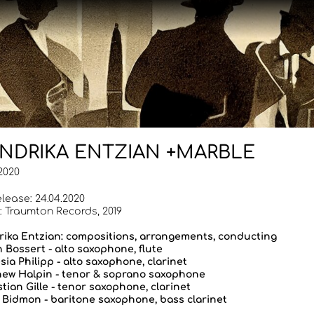
NDRIKA ENTZIAN +MARBLE
.2020
lease: 24.04.2020
: Traumton Records, 2019
ika Entzian: compositions, arrangements, conducting
n Bossert - alto saxophone, flute
sia Philipp - alto saxophone, clarinet
ew Halpin - tenor & soprano saxophone
tian Gille - tenor saxophone, clarinet
 Bidmon - baritone saxophone, bass clarinet