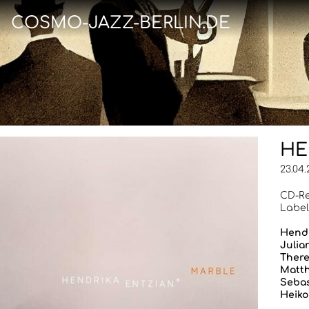
COSMO-JAZZ-BERLIN.DE
HE
23.04
CD-Re
Label
Hendr
Julia
There
Matth
Sebas
Heiko