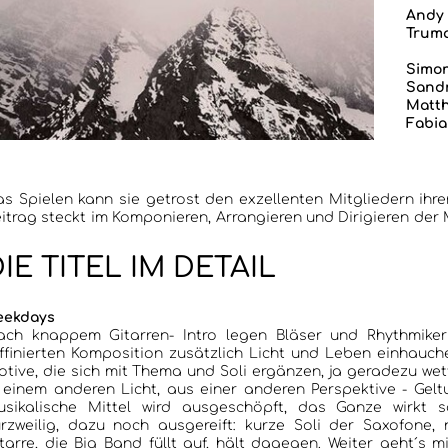
Andy 
Truma
Simon
Sandr
Matt
Fabia
s Spielen kann sie getrost den exzellenten Mitgliedern ihre
e auf solistisches Mitwirken verzichten kann. Komposition
itrag steckt im Komponieren, Arrangieren und Dirigieren der Musik
IE TITEL IM DETAIL
eekdays
ach knappem Gitarren- Intro legen Bläser und Rhythmiker 
ffinierten Komposition zusätzlich Licht und Leben einhauchen
tive, die sich mit Thema und Soli ergänzen, ja geradezu wet
 einem anderen Licht, aus einer anderen Perspektive - Gelt
usikalische Mittel wird ausgeschöpft, das Ganze wirkt 
rzweilig, dazu noch ausgereift: kurze Soli der Saxofone,
tarre, die Big Band füllt auf, hält dagegen. Weiter geht´s 