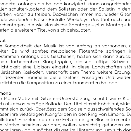
ompete, anfangs als Ballade konzipiert, dann ausgreifender
llen schulterklopfend dem Solisten oder der Solistin in de
ärken, voran zu treiben. Dazwischen immer mal wieder Gitar
de werdenden Bläser-Einfälle. Weekdays: das tönt nach un
chentagen, die wie klassische Sonntage – plus Montags frei
rfen die weiteren Titel von sich behaupten.
vot
ie Kompaktheit der Musik ist von Anfang an vorhanden, d
eiter. Es wird sanfter, melodische Flötentöne springen
estimmen anfangs das Geschehen, halten sich dann zurüc
inen farbenfrohen Klangteppich, dessen luftige Schwere
ichtigkeit eine Liaison eingeht. In diese Landschaften st
listischen Kaskaden, verschafft dem Thema weitere Erdung
t dezenter Trommelei die einzelnen Passagen. Und wieder 
rdichten die Komposition zu einer traumhaften Ballade.
imona
n Piano-Motiv mit Gitarren-Unterstützung schafft weite Kl
ch als etwas schräge Ballade. Der Titel nimmt Fahrt auf, wir
mmt sich zurück, überlässt dem Sax sein ausschweifendes Solo.
äser ihre vielfältigen Klangfarben in den Ring von Limona. Da
illstand. Einzelne, sparsame Fetzen einiger Blasinstrument
e Motive scheinen verloren, wollen vorsichtig gefunden werden.
cht ihren Job, zunächst diskret im Hintergrund, um sich dann stär