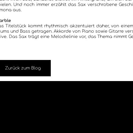
ielen. Und noch immer erzählt das Sax verschrobene Geschichten. Harmonisc
imona aus.
arble
s Titelstück kommt rhythmisch akzentuiert daher, von ein
ums und Bass getragen. Akkorde von Piano sowie Gitarre verstärken d
ive. Das Sax trägt eine Melodielinie vor, das Thema nimmt Gestalt an, uni
Zurück zum Blog