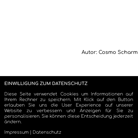
Autor: Cosmo Scharm
EINWILLIGUNG ZUM DATENSCHUTZ
Diese Seite verwendet Cookies um Informationen auf
Ihrem Rechner zu speichern. Mit Klick auf den Button
erlauben Sie uns die User Experience auf unserer
Website zu verbessern und Anzeigen für Sie zu
personalisieren. Sie können diese Entscheidung jederzeit
ändern.
Impressum
|
Datenschutz