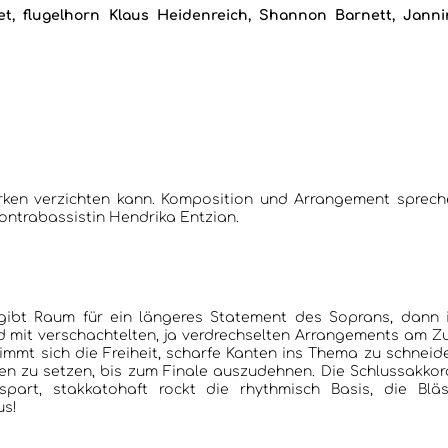
et, flugelhorn Klaus Heidenreich, Shannon Barnett, Janni
 Kontrabassistin Hendrika Entzian.
aum für ein längeres Statement des Soprans, dann ist
schachtelten, ja verdrechselten Arrangements am Zug.
die Freiheit, scharfe Kanten ins Thema zu schneiden,
is zum Finale auszudehnen. Die Schlussakkorde
tohaft rockt die rhythmisch Basis, die Bläser
us!