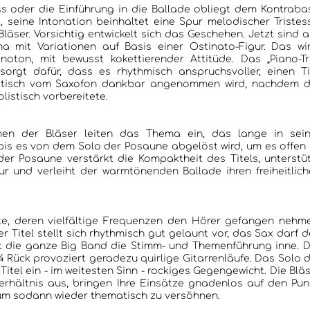
s oder die Einführung in die Ballade obliegt dem Kontraba
o, seine Intonation beinhaltet eine Spur melodischer Tristes
äser. Vorsichtig entwickelt sich das Geschehen. Jetzt sind a
a mit Variationen auf Basis einer Ostinato-Figur. Das wi
oton, mit bewusst kokettierender Attitüde. Das „Piano-Tr
orgt dafür, dass es rhythmisch anspruchsvoller, einen Ti
olistisch vom Saxofon dankbar angenommen wird, nachdem d
listisch vorbereitete.
men der Bläser leiten das Thema ein, das lange in sein
 bis es von dem Solo der Posaune abgelöst wird, um es offen
 der Posaune verstärkt die Kompaktheit des Titels, unterstü
ur und verleiht der warmtönenden Ballade ihren freiheitlic
te, deren vielfältige Frequenzen den Hörer gefangen nehm
er Titel stellt sich rhythmisch gut gelaunt vor, das Sax darf 
 die ganze Big Band die Stimm- und Themenführung inne. D
Rück provoziert geradezu quirlige Gitarrenläufe. Das Solo der
itel ein - im weitesten Sinn - rockiges Gegengewicht. Die Bläser
ältnis aus, bringen Ihre Einsätze gnadenlos auf den Punkt,
, um sodann wieder thematisch zu versöhnen.