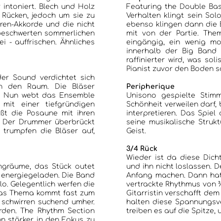
ALBEN
 intoniert. Blech und Holz
Featuring the Double Bas
n Rücken, jedoch um sie zu
Verhalten klingt sein Sol
ren-Akkorde und die nicht
ebenso klingen dann die Bl
beschwerten sommerlichen
mit von der Partie. Them
JAZZCLUBS BERLIN
 - auffrischen. Ähnliches
eingängig, ein wenig mon
innerhalb der Big Band s
raffinierter wird, was s
PORTRAITS DER CLUBS
Pianist zuvor den Boden so
er Sound verdichtet sich
 in den Raum. Die Bläser
Peripherique
k. Nun webt das Ensemble
Unisono gespielte Stim
ANKÜNDIGUNGEN KONZERTE/ FESTIVALS
 mit einer tiefgründigen
Schönheit verweilen darf,
ößt die Posaune mit ihren
interpretieren. Das Spiel
. Der Drummer überbrückt
seine musikalische Strukt
KONTAKT
trumpfen die Bläser auf,
Geist.
3/4 Rück
Wieder ist da diese Dich
angräume, das Stück outet
und ihn nicht loslassen. D
kt energiegeladen. Die Band
Anfang machen. Dann hat
 Gelegentlich werfen die
vertrackte Rhythmus von ¾ 
s Thema kommt fast zum
Gitarristin verschafft dem T
e schwirren suchend umher.
halten diese Spannungsverh
 The Rhythm Section
treiben es auf die Spitze
ker in den Fokus zu