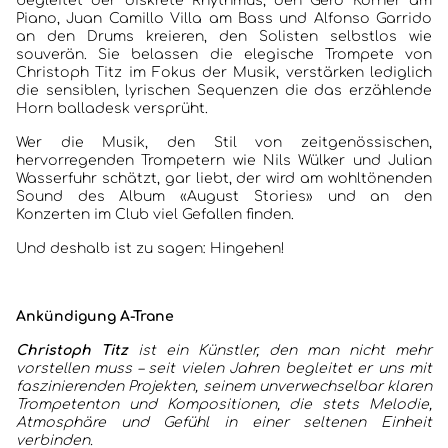
begleitet der diskrete Rhythmus, den Gero Körner am
Piano, Juan Camillo Villa am Bass und Alfonso Garrido
ALBEN
an den Drums kreieren, den Solisten selbstlos wie
souverän. Sie belassen die elegische Trompete von
JAZZCLUBS BERLIN
Christoph Titz im Fokus der Musik, verstärken lediglich
die sensiblen, lyrischen Sequenzen die das erzählende
Horn balladesk versprüht.
PORTRAITS DER CLUBS
Wer die Musik, den Stil von zeitgenössischen,
hervorregenden Trompetern wie Nils Wülker und Julian
ANKÜNDIGUNGEN KONZERTE/ FESTIVALS
Wasserfuhr schätzt, gar liebt, der wird am wohltönenden
Sound des Album «August Stories» und an den
KONTAKT
Konzerten im Club viel Gefallen finden.
Und deshalb ist zu sagen: Hingehen!
Ankündigung A-Trane
Christoph Titz
ist ein Künstler, den man nicht mehr
vorstellen muss – seit vielen Jahren begleitet er uns mit
faszinierenden Projekten, seinem unverwechselbar klaren
Trompetenton und Kompositionen, die stets Melodie,
Atmosphäre und Gefühl in einer seltenen Einheit
verbinden.