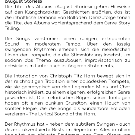
«August Stories»
Die Titel des Albums «August Stories» geben Hinweise
auf den Klangcharakter: Geschichten erzählen, das ist
die inhaltliche Domäne von Balladen. Demzufolge tönen
die Titel des Albums wohlentsprechend dem Genre Story
Telling.
Die Songs verströmen einen ruhigen, entspannten
Sound im moderatem Tempo. Über den lässig
swingenden Rhythmen erheben sich die melodischen
Linien der Trompete, die die Stimmführung innehat, um
sodann das Thema auszubauen, improvisatorisch zu
entwickeln, mitunter auch in längeren Statements.
Die Intonation von Christoph Titz Horn bewegt sich in
der reichhaltigen Tradition einer balladesken Trompete,
wie sie genretypisch von den Legenden Miles und Chet
historisch initiiert, zu einem eigenen, erfolgreichen Genre
geworden ist. Die melodischen Bögen seiner Tonfolgen
HOME
haben oft einen dunklen Grundton, einen Hauch von
sanfter Elegie, die die Songs als wunderbare Balladen
KONZERTBERICHTE
verzieren – The Lyrical Sound of the Horn.
Der Rhythmus hat – neben dem subtilem Swingen – auch
INTERVIEWS
dezent akzentuierte Bests im Repertoire. Alles in allem