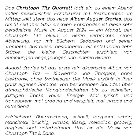
Das
Christoph Titz Quartett
lädt ein zu einem Abend
voller musikalischer Erzählkunst mit Instrumenten. Im
Mittelpunkt steht das neue
Album August Stories
, das
am 31. Oktober 2025 erschien. Entstanden ist diese sehr
persönliche Musik im August 2024 — ein Monat, den
Christoph Titz allein in Berlin verbrachte. Ohne
Ablenkung, nur mit Büchern, Gedanken und seiner
Trompete. Aus dieser besonderen Zeit entstanden zehn
Stücke, die kleine Geschichten erzählen: von
Stimmungen, Begegnungen und inneren Bildern.
August Stories ist das erste rein akustische Album von
Christoph Titz — Klaviertrio und Trompete, ohne
Elektronik, ohne Synthesizer. Die Musik erzählt in ihrer
ganz eigenen Sprache: von berührenden Balladen über
atmosphärische Klanglandschaften bis zu schnellen,
jazzigen Tracks voller Energie. Mal lyrisch und
transparent, mal groovig und verspielt, mal virtuos und
mitreißend.
Erfrischend, überraschend, schnell, langsam, schön,
manchmal brüchig, virtuos, lässig, melodiös, groovig,
originell und unterhaltsam. Das ist die Musik von
Christoph Titz & Band.