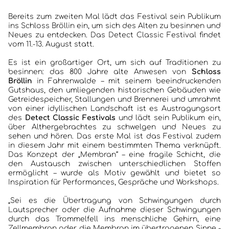
Bereits zum zweiten Mal lädt das Festival sein Publikum
ins Schloss Bröllin ein, um sich des Alten zu besinnen und
Neues zu entdecken. Das Detect Classic Festival findet
vom 11.-13. August statt.
HOME
Es ist ein großartiger Ort, um sich auf Traditionen zu
KONZERTBERICHTE
besinnen: das 800 Jahre alte Anwesen von
Schloss
Bröllin
in Fahrenwalde – mit seinem beeindruckenden
Gutshaus, den umliegenden historischen Gebäuden wie
INTERVIEWS
Getreidespeicher, Stallungen und Brennerei und umrahmt
von einer idyllischen Landschaft ist es Austragungsort
ALBEN
des
Detect Classic Festivals
und lädt sein Publikum ein,
über Althergebrachtes zu schwelgen und Neues zu
sehen und hören. Das erste Mal ist das Festival zudem
JAZZCLUBS BERLIN
in diesem Jahr mit einem bestimmten Thema verknüpft.
Das Konzept der „Membran“ – eine fragile Schicht, die
den Austausch zwischen unterschiedlichen Stoffen
PORTRAITS DER CLUBS
ermöglicht – wurde als Motiv gewählt und bietet so
Inspiration für Performances, Gespräche und Workshops.
ANKÜNDIGUNGEN KONZERTE/ FESTIVALS
„Sei es die Übertragung von Schwingungen durch
Lautsprecher oder die Aufnahme dieser Schwingungen
KONTAKT
durch das Trommelfell ins menschliche Gehirn, eine
Zellmembran oder die Membran im übertragenen Sinne -