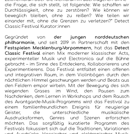
die Frage, die sich stellt, ist folgende: Wie schaffen wir
Durchlässigkeit, ohne zu zerstören? Wie können wir
beweglich bleiben, ohne zu reißen? Wie teilen wir
einander mit, ohne die Grenzen zu verletzen?“ Detect
Classic Festival Kurator:innen
Gegründet von
der jungen norddeutschen
philharmonie
, und seit 2019 in Partnerschaft mit den
Festspielen Mecklenburg-Vorpommern
, hat das
Detect
Classic Festival
einen Mix moderner klassischer Acts,
experimenteller Musik und Electronica auf die Bühne
gebracht – im Sinne des Entdeckens, Kollaborierens und
Experimentierens. Das Festival entfaltet einen offenen
und integrativen Raum, in dem Violinbögen durch den
nächtlichen Himmel geschwungen werden und Beats aus
den Feldern empor wirbeln. Mit der Bewegung des sich
wiegenden Grases im Wind, den Pausen zum
Nachdenken, dem Lernen in Workshops und dem Rausch
des Avantgarde-Musik-Programms wird das Festival zu
einem familienfreundlichen Ereignis für neugierige
Geister, die unterschiedliche musikalische
Ausdrucksformen, Genres und Szenen erforschen
möchten. Das sorgfältig kuratierte Programm des
Festivals fokussiert sich auf die Traditionen, Variationen