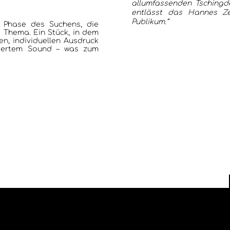
allumfassenden Tschingd
entlässt das Hannes Ze
Publikum.“
er Phase des Suchens, die
 Thema. Ein Stück, in dem
en, individuellen Ausdruck
kuliertem Sound – was zum