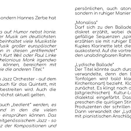
persönlichen, auch atona
sondern in ruhiger Manier
, sondern Hannes Zerbe hat
„Monalisa“
HOME
Darf sich zu den Ballade
a auf: Humor nebst Ironie.
diskret erzählt, wobei 
er Musik am deutlichsten.
gefällige Sequenzen „spi
 beinhaltet viele Musikstile
erzählen sie mit ruhiger 
KONZERTBERICHTE
usik großer europäischer
Kupkes Klarinette lebt di
n in diesen „entfremdet“
auskostend. Auf die vortre
 Kurt Weil oder Paul Linke
den unabdingbaren Rahmen
Thelonious Monk irgendwo
INTERVIEWS
n können, bereichern mit
„Lydische Ballade“
e die anderen Titel.“
Der Titel könnte auch durch
verwandelte, denn den B
Tonfolgen wird bald kla
m Jazz Orchester - auf dem
ALBEN
Kirchentonart) bezieht. K
 auch für das Quintett, mit
zunächst. Es klingt nach 
estreiten wird. Auch die
(altgriechischen) Kultu
öchst aktuell gelten.
dialektal eingefärbt. Da
JAZZCLUBS BERLIN
preschen die quirligen St
uch „bedient“ werden, es
Produzenten der schrille
und in den die vielen
Dann verwandelt der „Lyd
en einsprühen können. Das
mit pianistischen Anschlä
PORTRAITS DER CLUBS
eitgenössischem Jazz - so
nz der Kompositionen und