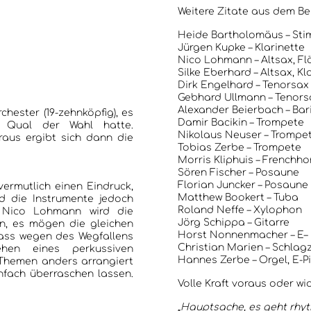
Weitere Zitate aus dem Ber
ANKÜNDIGUNGEN KONZERTE/ FESTIVALS
Heide Bartholomäus – St
Jürgen Kupke – Klarinette
KONTAKT
Nico Lohmann – Altsax, Fl
Silke Eberhard – Altsax, Kl
Dirk Engelhard – Tenorsax
Gebhard Ullmann – Tenorsa
Alexander Beierbach – Bar
hester (19-zehnköpfig), es
Damir Bacikin – Trompete
e Qual der Wahl hatte.
Nikolaus Neuser – Trompet
aus ergibt sich dann die
Tobias Zerbe – Trompete
Morris Kliphuis – Frenchho
Sören Fischer – Posaune
Florian Juncker – Posaune
ermutlich einen Eindruck,
Matthew Bookert – Tuba
nd die Instrumente jedoch
Roland Neffe – Xylophon
en Nico Lohmann wird die
Jörg Schippa – Gitarre
un, es mögen die gleichen
Horst Nonnenmacher – E–
dass wegen des Wegfallens
Christian Marien – Schlag
en eines perkussiven
Hannes Zerbe – Orgel, E-P
Themen anders arrangiert
infach überraschen lassen.
Volle Kraft voraus oder wi
„Hauptsache, es geht rhyth