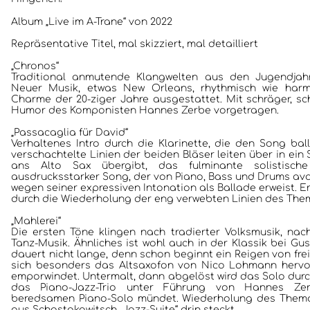
Album „Live im A-Trane“ von 2022
Repräsentative Titel, mal skizziert, mal detailliert
„Chronos“
Traditional anmutende Klangwelten aus den Jugendjah
Neuer Musik, etwas New Orleans, rhythmisch wie harm
Charme der 20-ziger Jahre ausgestattet. Mit schräger, sc
Humor des Komponisten Hannes Zerbe vorgetragen.
„Passacaglia für David“
Verhaltenes Intro durch die Klarinette, die den Song bal
verschachtelte Linien der beiden Bläser leiten über in ein
ans Alto Sax übergibt, das fulminante solistische
ausdrucksstarker Song, der von Piano, Bass und Drums avanc
wegen seiner expressiven Intonation als Ballade erweist. E
durch die Wiederholung der eng verwebten Linien des The
„Mahlerei“
Die ersten Töne klingen nach tradierter Volksmusik, nach f
Tanz-Musik. Ähnliches ist wohl auch in der Klassik bei Gu
dauert nicht lange, denn schon beginnt ein Reigen von fre
sich besonders das Altsaxofon von Nico Lohmann hervor
emporwindet. Untermalt, dann abgelöst wird das Solo durch
das Piano-Jazz-Trio unter Führung von Hannes Ze
beredsamen Piano-Solo mündet. Wiederholung des Thema
aus Schostakowitsch „Jazz-Suite“ drin steckt.