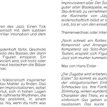
Improvisieren aller. Der So
guter alter Blaskapelle, 
Ska-Antrieb zu vernehmen
die Klarinette von Jü
leidenschaftlich bläst er 
Leib, bis er von den einse
ren des Jazz. Einen Tick
onisch mit dem subtilen
Themenwechsel oder Inte
hriller Intonation und dem
„Noch schnell ein flott
Komponist und Arrange
Kompetenz als Solo-Piani
ladenhaft färbt. Geschickt
 Solo des Basses, der dann
Tasten, erspielt sich Fi
 Figuren einspeist. Ein
Jazz sich munter tummeln. 
iert wird, sich trotz oder
rneut bestechen die Bläser
Was von Hans Eisler
mas.
„Die Zugabe wird erbeten,
Eisler.“ So kommt es auc
olkloristisch inspirierter
der obligatorischen Ein
stav Mahler zu finden. Das
Schmackes los. Ihre Fanf
ien Improvisationen, wobei
Stimmung, wirken wunderb
tut, sich in hohen Lagen
 raffinierte Rhythmen, die
Charakter des Titels, es 
rbe anstimmt, in einem
sinfonisch Gas geben 
s. Na, wenn da nicht was
rauslassen. Das kurze 