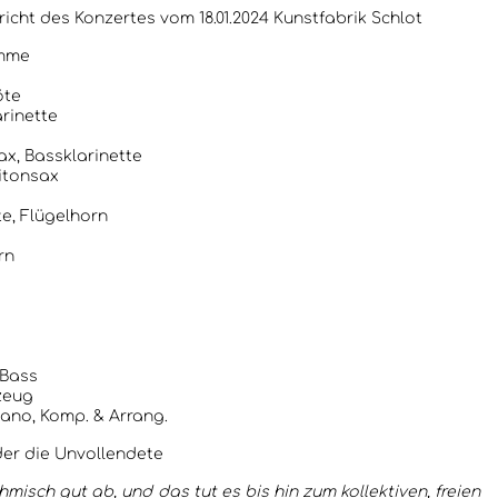
icht des Konzertes vom 18.01.2024 Kunstfabrik Schlot
imme
öte
arinette
x, Bassklarinette
itonsax
e, Flügelhorn
rn
 Bass
zeug
iano, Komp. & Arran
g.
der die Unvollendete
misch gut ab, und das tut es bis hin zum kollektiven, freien