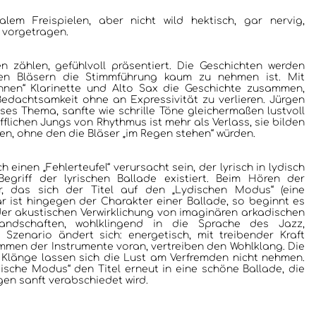
lem Freispielen, aber nicht wild hektisch, gar nervig,
 vorgetragen.
n zählen, gefühlvoll präsentiert. Die Geschichten werden
den Bläsern die Stimmführung kaum zu nehmen ist. Mit
nnen“ Klarinette und Alto Sax die Geschichte zusammen,
Bedachtsamkeit ohne an Expressivität zu verlieren. Jürgen
eses Thema, sanfte wie schrille Töne gleichermaßen lustvoll
fflichen Jungs von Rhythmus ist mehr als Verlass, sie bilden
, ohne den die Bläser „im Regen stehen“ würden.
 einen „Fehlerteufel“ verursacht sein, der lyrisch in lydisch
egriff der lyrischen Ballade existiert. Beim Hören der
r, das sich der Titel auf den „Lydischen Modus“ (eine
lar ist hingegen der Charakter einer Ballade, so beginnt es
der akustischen Verwirklichung von imaginären arkadischen
r-Landschaften, wohlklingend in die Sprache des Jazz,
s Szenario ändert sich: energetisch, mit treibender Kraft
immen der Instrumente voran, vertreiben den Wohlklang. Die
n Klänge lassen sich die Lust am Verfremden nicht nehmen.
ische Modus“ den Titel erneut in eine schöne Ballade, die
gen sanft verabschiedet wird.