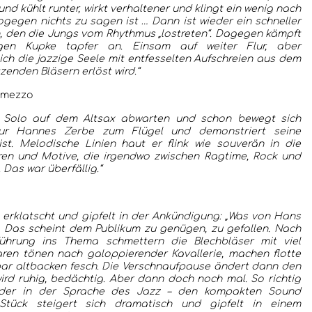
und kühlt runter, wirkt verhaltener und klingt ein wenig nach
wogegen nichts zu sagen ist … Dann ist wieder ein schneller
, den die Jungs vom Rhythmus „lostreten“. Dagegen kämpft
rgen Kupke tapfer an. Einsam auf weiter Flur, aber
sich die jazzige Seele mit entfesselten Aufschreien aus dem
tzenden Bläsern erlöst wird.“
rmezzo
es Solo auf dem Altsax abwarten und schon bewegt sich
ur Hannes Zerbe zum Flügel und demonstriert seine
st. Melodische Linien haut er flink wie souverän in die
guren und Motive, die irgendwo zwischen Ragtime, Rock und
Das war überfällig.“
 erklatscht und gipfelt in der Ankündigung: „Was von Hans
h. Das scheint dem Publikum zu genügen, zu gefallen. Nach
führung ins Thema schmettern die Blechbläser mit viel
aren tönen nach galoppierender Kavallerie, machen flotte
ar altbacken fesch. Die Verschnaufpause ändert dann den
wird ruhig, bedächtig. Aber dann doch noch mal. So richtig
oder in der Sprache des Jazz – den kompakten Sound
Stück steigert sich dramatisch und gipfelt in einem