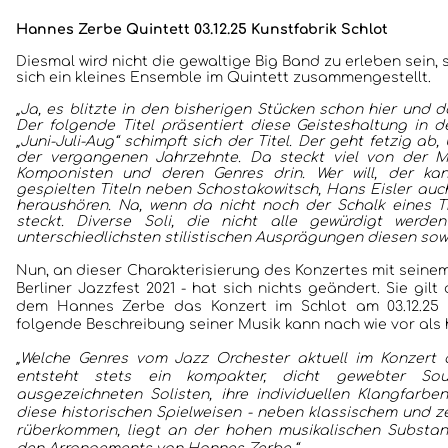
Hannes Zerbe Quintett 03.12.25 Kunstfabrik Schlot
Diesmal wird nicht die gewaltige Big Band zu erleben sein
sich ein kleines Ensemble im Quintett zusammengestellt.
„Ja, es blitzte in den bisherigen Stücken schon hier und d
Der folgende Titel präsentiert diese Geisteshaltung in d
„Juni-Juli-Aug“ schimpft sich der Titel. Der geht fetzig ab,
der vergangenen Jahrzehnte. Da steckt viel von der M
Komponisten und deren Genres drin. Wer will, der kan
gespielten Titeln neben Schostakowitsch, Hans Eisler auch
heraushören. Na, wenn da nicht noch der Schalk eines 
steckt. Diverse Soli, die nicht alle gewürdigt werde
unterschiedlichsten stilistischen Ausprägungen diesen sowi
Nun, an dieser Charakterisierung des Konzertes mit seine
Berliner Jazzfest 2021 - hat sich nichts geändert. Sie gilt
dem Hannes Zerbe das Konzert im Schlot am 03.12.25 b
folgende Beschreibung seiner Musik kann nach wie vor als h
„Welche Genres vom Jazz Orchester aktuell im Konzert a
entsteht stets ein kompakter, dicht gewebter So
ausgezeichneten Solisten, ihre individuellen Klangfarb
diese historischen Spielweisen - neben klassischem und z
rüberkommen, liegt an der hohen musikalischen Substa