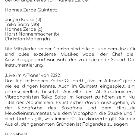
den Arrangements von Hannes Zerbe.“
Hannes Zerbe Quintett:
Jürgen Kupke (cl)
Taiko Saito (vib)
Hannes Zerbe (p)
Horst Nonnenmacher (b)
Christian Marien (dr)
Die Mitglieder seiner Combo sind alle aus seinem Jazz Orc
sind alles exzellente Musiker, wobei der Chef di
Ausschlaggebend war wohl der zu erzielende Sound. Dar
Instrumentierung.
„Live im A-Trane“ von 2022
Das Album Hannes Zerbe Quintett „Live im A-Trane“ gibt v
wie es klingen könnte. Auch im Quintett eingespielt, si
unterschiedlich besetzt. Anstelle des Alt-Saxofonist
Vibraphonisten Taiko Saito im Konzert zu hören sein. N
Titel des Albums sein. Es ist sicher davon auszugehen, 
der Klangfarbe des Saxofons und dem Hinzuzieh
Melodieinstrumentes wie dem Vibraphon, die Stücke und 
sind. Und es gilt, was immer für Jazzkonzerte gilt. Sich e
Aus all den genannten Gründen ist Folgendes zu sagen:
Hingehen!