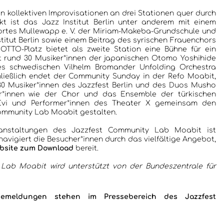
n kollektiven Improvisationen an drei Stationen quer durch
kt ist das Jazz Institut Berlin unter anderem mit einem
ortes Mullewapp e. V. der Miriam-Makeba-Grundschule und
titut Berlin sowie einem Beitrag des syrischen Frauenchors
OTTO-Platz bietet als zweite Station eine Bühne für ein
t rund 30 Musiker*innen der japanischen Otomo Yoshihide
s schwedischen Vilhelm Bromander Unfolding Orchestra
ließlich endet der Community Sunday in der Refo Moabit,
0 Musiker*innen des Jazzfest Berlin und des Duos Musho
r*innen wie der Chor und das Ensemble der türkischen
 Evi und Performer*innen des Theater X gemeinsam den
ommunity Lab Moabit gestalten.
ranstaltungen des Jazzfest Community Lab Moabit ist
r navigiert die Besucher*innen durch das vielfältige Angebot,
ebsite zum Download
bereit.
Lab Moabit wird unterstützt von der Bundeszentrale für
ssemeldungen stehen im
Pressebereich des Jazzfest