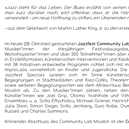
»Jazz steht für das Leben. Der Blues erzählt von seinen
man kurz darüber nach, wird offenbar, dass er die Hä
verwandelt – um neue Hoffnung zu stiften, ein Überwinden 
- aus dem Geleitwort von Martin Luther King Jr. zu den erst
Im heute (28. Oktober) gestarteten
Jazzfest Community La
Musiker*innen der diesjährigen Festivalausgabe,
Workshopleiter*innen und über 350 Teilnehmer*innen aller
in Erzählformaten, künstlerischen Interventionen und Kie
mit 38 Initiativen entwickelte Programm richtet sich mit
ImproLabs vornehmlich an Kinder und Jugendliche. Die
Jazzfest Specials spielen sich im Sinne künstleris
Begegnungen in Stadtteilläden und Kiez-Cafés, Theatern
sowie weiteren Begegnungsorten wie dem Afrika-Haus Ber
Moabit ab. Zu den Musiker*innen zählen, neben den 
Künstler*innen wie Joel Grip, Otomo Yoshihide und Vil
Ensembles u. a. Sofia Eftychidou, Michael Griener, Heinric
Julia Stein, Simon Sieger, Sofia Jernberg, Guro Kvåle, Ou
Russell und Charles Sammons.
Krönender Abschluss des Community Lab Moabit ist der
C