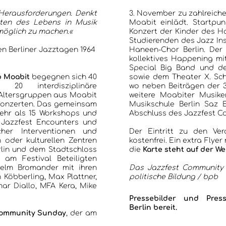
 Herausforderungen. Denkt
3. November zu zahlreiche
rten des Lebens in Musik
Moabit einlädt. Startpun
möglich zu machen.«
Konzert der Kinder des H
Studierenden des Jazz Ins
en Berliner Jazztagen 1964
Haneen-Chor Berlin. Der 
kollektives Happening mi
Special Big Band und de
b Moabit
begegnen sich 40
sowie dem Theater X. Sch
 20 interdisziplinäre
wo neben Beiträgen der 3
 Altersgruppen aus Moabit
weitere Moabiter Musike
zkonzerten. Das gemeinsam
Musikschule Berlin Saz
 mehr als 15 Workshops und
Abschluss des Jazzfest C
 Jazzfest Encounters und
cher Interventionen und
Der Eintritt zu den Ve
 oder kulturellen Zentren
kostenfrei. Ein extra Flye
lin und dem Stadtschloss
die
Karte steht auf der W
am Festival Beteiligten
helm Bromander mit ihren
Das Jazzfest Community 
h Köbberling, Max Plattner,
politische Bildung / bpb
mar Diallo, MFA Kera, Mike
Pressebilder und Pre
Berlin
bereit.
ommunity Sunday
, der am