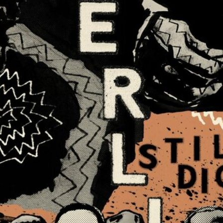
KONZERTBERICHTE
INTERVIEWS
ALBEN
JAZZCLUBS BERLIN
PORTRAITS DER CLUBS
ANKÜNDIGUNGEN KONZERTE/ FESTIVALS
KONTAKT