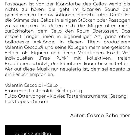
Passagen ist von der Klangfarbe des Cellos wenig bis
nichts zu hören, die geht im bizarren Sound der
gemeinsamen Improvisationen einfach unter. Dafür ist
die Stimme des Cellos in einigen Stücken oder Passagen
zu vernehmen, in denen sich die Mitgestalter mehr
zurückhalten, dem Cello den Raum überlassen. Das
erspielt lange Linien in eigenwilliger Art, ganz ohne
balladeske Anklänge. In diesen Titeln produzieren
Valentin Ceccaldi und seine Kollegen mehr energetische
Felder als Figuren und deren Variationen. Fazit: Wer
individuellen „Free Punk“ mit kollektiven, freien
Eruptionen schätzt, der könnte es kaum besser treffen.
Wer auf diese Musik nur neugierig ist, dem sei ebenfalls
ein Besuch empfohlen.
Valentin Ceccaldi – Cello
Francesco Pastacaldi – Schlagzeug
Fulco Ottervanger – Klavier, Tasteninstrumente, Gesang
Luis Lopes – Gitarre
Autor: Cosmo Scharmer
Zurück zum Blog