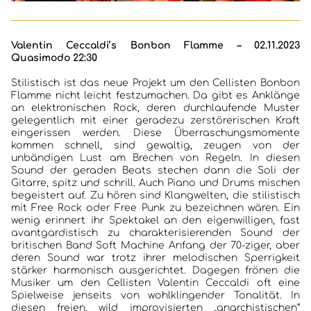
HOME
Valentin Ceccaldi’s Bonbon Flamme – 02.11.2023
KONZERTBERICHTE
Quasimodo 22:30
INTERVIEWS
Stilistisch ist das neue Projekt um den Cellisten Bonbon
Flamme nicht leicht festzumachen. Da gibt es Anklänge
an elektronischen Rock, deren durchlaufende Muster
ALBEN
gelegentlich mit einer geradezu zerstörerischen Kraft
eingerissen werden. Diese Überraschungsmomente
kommen schnell, sind gewaltig, zeugen von der
JAZZCLUBS BERLIN
unbändigen Lust am Brechen von Regeln. In diesen
Sound der geraden Beats stechen dann die Soli der
PORTRAITS DER CLUBS
Gitarre, spitz und schrill. Auch Piano und Drums mischen
begeistert auf. Zu hören sind Klangwelten, die stilistisch
mit Free Rock oder Free Punk zu bezeichnen wären. Ein
ANKÜNDIGUNGEN KONZERTE/ FESTIVALS
wenig erinnert ihr Spektakel an den eigenwilligen, fast
avantgardistisch zu charakterisierenden Sound der
KONTAKT
britischen Band Soft Machine Anfang der 70-ziger, aber
deren Sound war trotz ihrer melodischen Sperrigkeit
stärker harmonisch ausgerichtet. Dagegen frönen die
Musiker um den Cellisten Valentin Ceccaldi oft eine
Spielweise jenseits von wohlklingender Tonalität. In
diesen freien, wild improvisierten „anarchistischen“