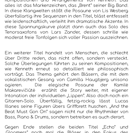
Kompositionen und Arrangements von Kenneth. Das
alles ist das Markenzeichen, das „Brent“ seiner Big Band.
In diese Klangwelten stößt die Posaune von Lis Wesberg
überfallartig ihre Sequenzen in den Titel, bläst entfesselt
wie leidenschaftlich, verleiht ihm dramatische Akzente. In
diese Spannungskurve platzt dann auch das Solo des
Tenorsaxofons von Lars Zander, dessen schrille wie
moderat freie Tonfolgen sich voller Passion auszeichnen.
Ein weiterer Titel handelt von Menschen, die schlecht
über Dritte reden, das nicht offen, sondern versteckt.
Solche Überlegungen führten zu seinen Kompositionen,
wie Kenneth erneut so detailliert wie philosophisch
vorträgt. Das Thema gehört den Bläsern, die mit dem
vokalistischen Gesang von Camilla Haugbjerg unisono
agieren. Die elegische Posaune der Kamilė
Makarevičiūtė erzählt die Story weiter, mit eigener
Intonation der individuellen „Lippen“. Also doch noch ein
Gitarren-Solo. Überfällig, fetzig-rockig lässt Lucas
Illanes seine Figuren übers Griffbrett huschen. „And the
Beat Must Gon On“ sagen nicht nur die Rhythmiker von
Bass, Piano & Drums, sondern betreiben es auch derart.
Gegen Ende stellen die beiden Titel „Echo“ und
„Gloomers“ noch mal die Bläser in den Fokus des