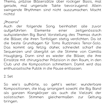
Thema, präzise Bläsersätze über rockiger Basis, mal
gerade, mal ungerade Takte bevorzugend. Allein
swingende Rhythmen sind nicht auszumachen. Macht
KONZERTBERICHTE
nichts!
INTERVIEWS
„Phoenix“
Auch der folgende Song beinhaltet alle zuvor
aufgeführten Elemente einer zeitgenössisch
ALBEN
aufspielenden Big Band. Vorstellung des Themas durch
die Bläser, die ihren Tonfolgen stetig verdichten. Da ist
die beste Grundlagen für Toms Rudzinskis Tenor-Solo.
JAZZCLUBS BERLIN
Das kommt arg fetzig daher, schneidet scharf die
Sequenzen und übergibt an die Stimme von Camilla
PORTRAITS DER CLUBS
Haugbjerg. Dann sind es wieder die Bläser, die ihre
Einsätze mit chirurgischer Präzision in den Raum, in den
Club und die Komposition schmettern. Damit wird das
ANKÜNDIGUNGEN KONZERTE/ FESTIVALS
enthusiastische Publik in die Pause entlassen.
KONTAKT
2. Set
So wie´s aufhörte, so geht´s weiter: wunderbare
Kompositionen, die klug arrangiert sowohl die Big Band
als ganzen Klangkörper als auch die Vielzahl der
solistischen Stimmen gleichermaßen zur Geltung
bringen.