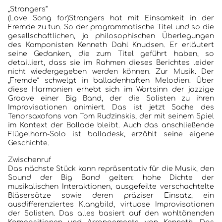
„Strangers“
(Love Song for)Strangers hat mit Einsamkeit in der
Fremde zu tun. So der programmatische Titel und so die
gesellschaftlichen, ja philosophischen Überlegungen
des Komponisten Kenneth Dahl Knudsen. Er erläutert
seine Gedanken, die zum Titel geführt haben, so
detailliert, dass sie im Rahmen dieses Berichtes leider
nicht wiedergegeben werden können. Zur Musik. Der
„Fremde“ schwelgt in balladenhaften Melodien. Über
diese Harmonien erhebt sich im Wortsinn der jazzige
Groove einer Big Band, der die Solisten zu ihren
Improvisationen animiert. Das ist jetzt Sache des
Tenorsaxofons von Tom Rudzinskis, der mit seinem Spiel
im Kontext der Ballade bleibt. Auch das anschließende
Flügelhorn-Solo ist balladesk, erzählt seine eigene
Geschichte.
Zwischenruf
Das nächste Stück kann repräsentativ für die Musik, den
Sound der Big Band gelten: hohe Dichte der
musikalischen Interaktionen, ausgefeilte verschachtelte
Bläsersätze sowie deren präziser Einsatz, ein
ausdifferenziertes Klangbild, virtuose Improvisationen
der Solisten. Das alles basiert auf den wohltönenden