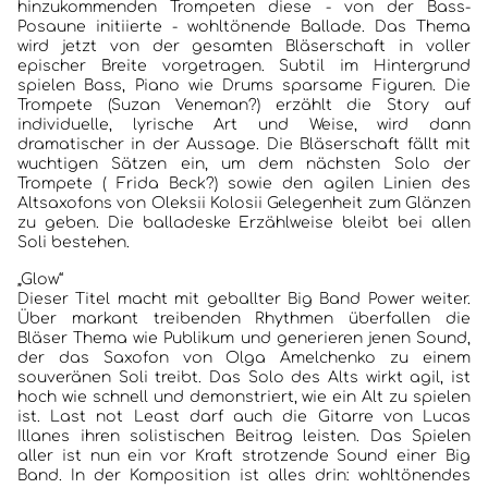
hinzukommenden Trompeten diese - von der Bass-
Posaune initiierte - wohltönende Ballade. Das Thema
wird jetzt von der gesamten Bläserschaft in voller
epischer Breite vorgetragen. Subtil im Hintergrund
spielen Bass, Piano wie Drums sparsame Figuren. Die
Trompete (Suzan Veneman?) erzählt die Story auf
individuelle, lyrische Art und Weise, wird dann
dramatischer in der Aussage. Die Bläserschaft fällt mit
wuchtigen Sätzen ein, um dem nächsten Solo der
Trompete ( Frida Beck?) sowie den agilen Linien des
Altsaxofons von Oleksii Kolosii Gelegenheit zum Glänzen
zu geben. Die balladeske Erzählweise bleibt bei allen
Soli bestehen.
„Glow“
Dieser Titel macht mit geballter Big Band Power weiter.
Über markant treibenden Rhythmen überfallen die
Bläser Thema wie Publikum und generieren jenen Sound,
der das Saxofon von Olga Amelchenko zu einem
souveränen Soli treibt. Das Solo des Alts wirkt agil, ist
hoch wie schnell und demonstriert, wie ein Alt zu spielen
ist. Last not Least darf auch die Gitarre von Lucas
Illanes ihren solistischen Beitrag leisten. Das Spielen
aller ist nun ein vor Kraft strotzende Sound einer Big
Band. In der Komposition ist alles drin: wohltönendes
HOME