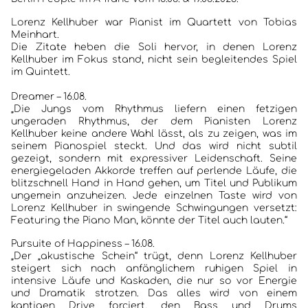
Lorenz Kellhuber war Pianist im Quartett von Tobias
Meinhart.
Die Zitate heben die Soli hervor, in denen Lorenz
HOME
Kellhuber im Fokus stand, nicht sein begleitendes Spiel
im Quintett.
KONZERTBERICHTE
Dreamer – 16.08.
„Die Jungs vom Rhythmus liefern einen fetzigen
INTERVIEWS
ungeraden Rhythmus, der dem Pianisten Lorenz
Kellhuber keine andere Wahl lässt, als zu zeigen, was im
seinem Pianospiel steckt. Und das wird nicht subtil
ALBEN
gezeigt, sondern mit expressiver Leidenschaft. Seine
energiegeladen Akkorde treffen auf perlende Läufe, die
JAZZCLUBS BERLIN
blitzschnell Hand in Hand gehen, um Titel und Publikum
ungemein anzuheizen. Jede einzelnen Taste wird von
Lorenz Kellhuber in swingende Schwingungen versetzt:
PORTRAITS DER CLUBS
Featuring the Piano Man, könnte der Titel auch lauten.“
Pursuite of Happiness
– 16.08.
ANKÜNDIGUNGEN KONZERTE/ FESTIVALS
„Der „akustische Schein“ trügt, denn Lorenz Kellhuber
steigert sich nach anfänglichem ruhigen Spiel in
KONTAKT
intensive Läufe und Kaskaden, die nur so vor Energie
und Dramatik strotzen. Das alles wird von einem
kantigen Drive forciert, den Bass und Drums