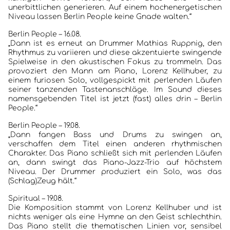
unerbittlichen generieren. Auf einem hochenergetischen
Niveau lassen Berlin People keine Gnade walten.“
Berlin People – 16.08.
„Dann ist es erneut an Drummer Mathias Ruppnig, den
Rhythmus zu variieren und diese akzentuierte swingende
Spielweise in den akustischen Fokus zu trommeln. Das
provoziert den Mann am Piano, Lorenz Kellhuber, zu
einem furiosen Solo, vollgespickt mit perlenden Läufen
seiner tanzenden Tastenanschläge. Im Sound dieses
namensgebenden Titel ist jetzt (fast) alles drin – Berlin
People.“
Berlin People – 19.08.
„Dann fangen Bass und Drums zu swingen an,
verschaffen dem Titel einen anderen rhythmischen
Charakter. Das Piano schließt sich mit perlenden Läufen
an, dann swingt das Piano-Jazz-Trio auf höchstem
Niveau. Der Drummer produziert ein Solo, was das
(Schlag)Zeug hält.“
Spiritual – 19.08.
Die Komposition stammt von Lorenz Kellhuber und ist
nichts weniger als eine Hymne an den Geist schlechthin.
Das Piano stellt die thematischen Linien vor, sensibel