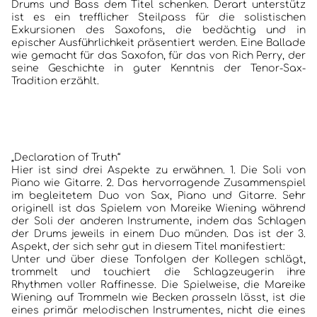
Drums und Bass dem Titel schenken. Derart unterstütz
ist es ein trefflicher Steilpass für die solistischen
Exkursionen des Saxofons, die bedächtig und in
ANKÜNDIGUNGEN KONZERTE/ FESTIVALS
epischer Ausführlichkeit präsentiert werden. Eine Ballade
wie gemacht für das Saxofon, für das von Rich Perry, der
KONTAKT
seine Geschichte in guter Kenntnis der Tenor-Sax-
Tradition erzählt.
„Declaration of Truth“
Hier ist sind drei Aspekte zu erwähnen. 1. Die Soli von
Piano wie Gitarre. 2. Das hervorragende Zusammenspiel
im begleitetem Duo von Sax, Piano und Gitarre. Sehr
originell ist das Spielem von Mareike Wiening während
der Soli der anderen Instrumente, indem das Schlagen
der Drums jeweils in einem Duo münden. Das ist der 3.
Aspekt, der sich sehr gut in diesem Titel manifestiert:
Unter und über diese Tonfolgen der Kollegen schlägt,
trommelt und touchiert die Schlagzeugerin ihre
Rhythmen voller Raffinesse. Die Spielweise, die Mareike
Wiening auf Trommeln wie Becken prasseln lässt, ist die
eines primär melodischen Instrumentes, nicht die eines