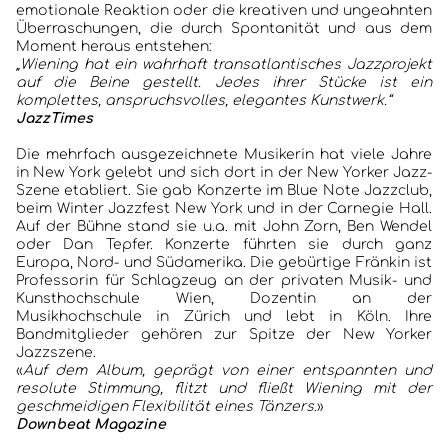
emotionale Reaktion oder die kreativen und ungeahnten
Überraschungen, die durch Spontanität und aus dem
Moment heraus entstehen:
„Wiening hat ein wahrhaft transatlantisches Jazzprojekt
auf die Beine gestellt. Jedes ihrer Stücke ist ein
komplettes, anspruchsvolles, elegantes Kunstwerk.“
JazzTimes
Die mehrfach ausgezeichnete Musikerin hat viele Jahre
in New York gelebt und sich dort in der New Yorker Jazz-
Szene etabliert. Sie gab Konzerte im Blue Note Jazzclub,
beim Winter Jazzfest New York und in der Carnegie Hall.
Auf der Bühne stand sie u.a. mit John Zorn, Ben Wendel
oder Dan Tepfer. Konzerte führten sie durch ganz
Europa, Nord- und Südamerika. Die gebürtige Fränkin ist
Professorin für Schlagzeug an der privaten Musik- und
Kunsthochschule Wien, Dozentin an der
Musikhochschule in Zürich und lebt in Köln. Ihre
Bandmitglieder gehören zur Spitze der New Yorker
Jazzszene.
«
Auf dem Album, geprägt von einer entspannten und
resolute Stimmung, flitzt und fließt Wiening mit der
geschmeidigen Flexibilität eines Tänzers
.»
Downbeat Magazine