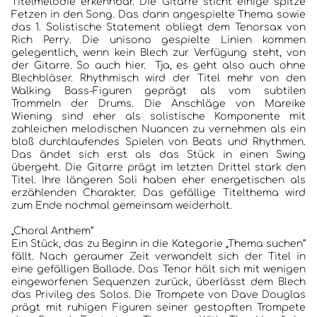
Titelmelodie erkennbar. Die Gitarre sticht einige spitze
Fetzen in den Song. Das dann angespielte Thema sowie
das 1. Solistische Statement obliegt dem Tenorsax von
Rich Perry. Die unisono gespielte Linien kommen
gelegentlich, wenn kein Blech zur Verfügung steht, von
der Gitarre. So auch hier. Tja, es geht also auch ohne
Blechbläser. Rhythmisch wird der Titel mehr von den
Walking Bass-Figuren geprägt als vom subtilen
Trommeln der Drums. Die Anschläge von Mareike
Wiening sind eher als solistische Komponente mit
zahleichen melodischen Nuancen zu vernehmen als ein
bloß durchlaufendes Spielen von Beats und Rhythmen.
Das ändet sich erst als das Stück in einen Swing
übergeht. Die Gitarre prägt im letzten Drittel stark den
Titel. Ihre längeren Soli haben eher energetischen als
erzählenden Charakter. Das gefällige Titelthema wird
zum Ende nochmal gemeinsam weiderholt.
„Choral Anthem“
Ein Stück, das zu Beginn in die Kategorie „Thema suchen“
fällt. Nach geraumer Zeit verwandelt sich der Titel in
eine gefälligen Ballade. Das Tenor hält sich mit wenigen
eingeworfenen Sequenzen zurück, überlässt dem Blech
das Privileg des Solos. Die Trompete von Dave Douglas
prägt mit ruhigen Figuren seiner gestopften Trompete