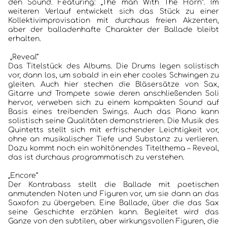
den Sound. Featuring: „The man With The Horn“. Im
weiteren Verlauf entwickelt sich das Stück zu einer
Kollektivimprovisation mit durchaus freien Akzenten,
aber der balladenhafte Charakter der Ballade bleibt
erhalten.
„Reveal“
Das Titelstück des Albums. Die Drums legen solistisch
vor, dann los, um sobald in ein eher cooles Schwingen zu
gleiten. Auch hier stechen die Bläsersätze von Sax,
Gitarre und Trompete sowie deren anschließenden Soli
hervor, verweben sich zu einem kompakten Sound auf
HOME
Basis eines treibenden Swings. Auch das Piano kann
solistisch seine Qualitäten demonstrieren. Die Musik des
Quintetts stellt sich mit erfrischender Leichtigkeit vor,
KONZERTBERICHTE
ohne an musikalischer Tiefe und Substanz zu verlieren.
Dazu kommt noch ein wohltönendes Titelthema – Reveal,
INTERVIEWS
das ist durchaus programmatisch zu verstehen.
„Encore“
ALBEN
Der Kontrabass stellt die Ballade mit poetischen
anmutenden Noten und Figuren vor, um sie dann an das
JAZZCLUBS BERLIN
Saxofon zu übergeben. Eine Ballade, über die das Sax
seine Geschichte erzählen kann. Begleitet wird das
Ganze von den subtilen, aber wirkungsvollen Figuren, die
PORTRAITS DER CLUBS