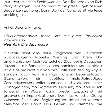
„nur“ rhythmischen Schlagwerkes. Das Tenorsax von Rich
Perry ist gegen Ende nochmal mit expressiv geblasenen
Sequenzen zu hören. Dann darf der Song sanft wie leise
ausklingen …
Ankündigung A-Trane:
«
Zukunftsorientiert, frisch und mit purer Ehrlichkeit
präsentiert
»
New York City Jazzrecord
«Reveal» heißt das neue Programm der Deutschen
Schlagzeugerin Mareike Wiening und ihrem US-
amerikanischen Quintet, welches 2022 beim Deutschen
Jazzpreis als Band des Jahres nominiert war. Inspiriert
ist die Musik nicht nur von den Einflüssen des Big Apple,
sondern auch von Wienings früherer Lebensstation:
Skandinavien. Ein subtiles, melodiefreudiges
Gesamtkunstwerk voller nuancen- und variantenreicher
Klanggedichte, mal kammermusikalisch, mal spielerisch
tänzelnd im Walzer, dann wieder zupackend mit
groovenden Improvisationen. Der musikalische Dialog
zwischen Solist und Begleitung ist dabei ein weiteres
Merkmal der Band: Das Geben und Nehmen, die