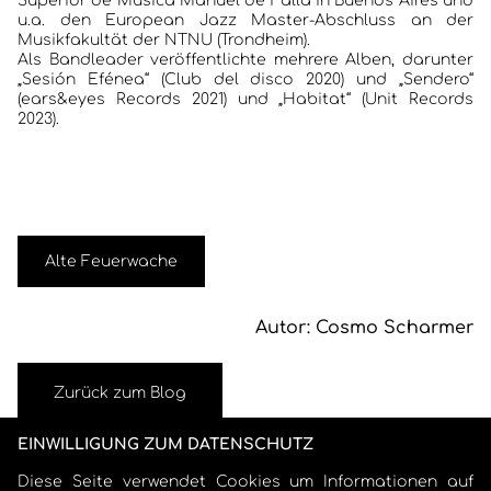
Superior de Música Manuel de Falla in Buenos Aires und
u.a. den European Jazz Master-Abschluss an der
Musikfakultät der NTNU (Trondheim).
Als Bandleader veröffentlichte mehrere Alben, darunter
„Sesión Efénea“ (Club del disco 2020) und „Sendero“
(ears&eyes Records 2021) und „Habitat“ (Unit Records
2023).
Alte Feuerwache
Autor: Cosmo Scharmer
Zurück zum Blog
EINWILLIGUNG ZUM DATENSCHUTZ
Diese Seite verwendet Cookies um Informationen auf