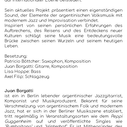
auf internationaler Ebene beisteuert.
Sein aktuelles Projekt präsentiert einen eigenständigen
ANKÜNDIGUNGEN KONZERTE/ FESTIVALS
Sound, der Elemente der argentinischen Volksmusik mit
modernem Jazz und Improvisation verbindet.
KONTAKT
Inspiriert von seinen persönlichen Erfahrungen des
Aufbrechens, des Reisens und des Entdeckens neuer
Kulturen schlägt seine Musik eine bedeutungsvolle
Brücke zwischen seinen Wurzeln und seinem heutigen
Leben.
Besetzung:
Patricio Böttcher: Saxophon, Komposition
Juan Borgatti: Gitarre, Komposition
Lisa Hoppe: Bass
Axel Filip: Schlagzeug
Juan Borgatti
ist ein in Berlin lebender argentinischer Jazzgitarrist,
Komponist und Musikproduzent. Bekannt für seine
Verschmelzung von argentinischem Folk und modernem
Jazz, hat er sich in der Berliner Musikszene etabliert,
tritt regelmäßig in Veranstaltungsorten wie dem
Peppi
Guggenheim
auf und veröffentlichte Singles wie
"Rumbaltona"
und
"Hinterhof"
. Er ist Mitbegründer des