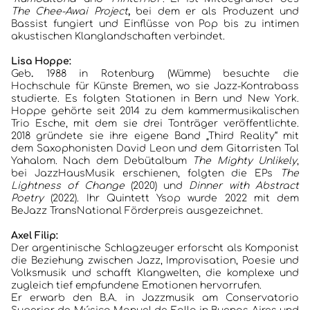
The Chee-Awai Project
,
bei dem er als Produzent und
Bassist fungiert und Einflüsse von Pop bis zu intimen
akustischen Klanglandschaften verbindet.
Lisa Hoppe:
Geb
.
1988 in Rotenburg (Wümme) besuchte die
Hochschule für Künste Bremen, wo sie Jazz-Kontrabass
studierte. Es folgten Stationen in Bern und New York.
Hoppe gehörte seit 2014 zu dem kammermusikalischen
Trio Esche, mit dem sie drei Tonträger veröffentlichte.
2018 gründete sie ihre eigene Band „Third Reality“ mit
dem Saxophonisten David Leon und dem Gitarristen Tal
Yahalom. Nach dem Debütalbum
The Mighty Unlikely
,
bei JazzHausMusik erschienen, folgten die EPs
The
Lightness of Change
(2020) und
Dinner with Abstract
Poetry
(2022). Ihr Quintett Ysop wurde 2022 mit dem
BeJazz TransNational Förderpreis ausgezeichnet.
Axel Filip:
Der argentinische Schlagzeuger erforscht als Komponist
die Beziehung zwischen Jazz, Improvisation, Poesie und
Volksmusik und schafft Klangwelten, die komplexe und
zugleich tief empfundene Emotionen hervorrufen.
Er erwarb den B.A. in Jazzmusik am Conservatorio