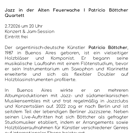
Jazz in der Alten Feuerwache I Patricio Böttcher
Quartett
2.7.2026 um 20 Uhr
Konzert & Jam-Session
Eintritt frei
Der argentinisch-deutsche Künstler
Patricio Böttcher
,
1987 in Buenos Aires geboren, ist ein vielseitiger
Holzbläser und Komponist. Er begann seine
HOME
musikalische Laufbahn mit einem Flötenstudium, bevor
er sein Instrumentarium um Saxophon und Klarinette
erweiterte und sich als flexibler Doubler auf
KONZERTBERICHTE
Holzblasinstrumenten profilierte.
INTERVIEWS
In Buenos Aires wirkte er an mehreren
Albumproduktionen mit Jazz- und südamerikanischen
Musikensembles mit und trat regelmäßig in Jazzclubs
ALBEN
und Konzertsälen auf. 2022 zog er nach Berlin und ist
seitdem Teil der lebendigen Berliner Jazzszene. Neben
JAZZCLUBS BERLIN
seinen Live-Auftritten hat sich Böttcher als gefragter
Studiomusiker etabliert, indem er Arrangements sowie
Holzbläseraufnahmen für Künstler verschiedener Genres
PORTRAITS DER CLUBS