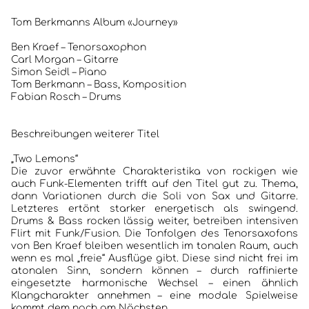
Tom Berkmanns Album «Journey»
Ben Kraef – Tenorsaxophon
Carl Morgan – Gitarre
Simon Seidl – Piano
Tom Berkmann – Bass, Komposition
Fabian Rosch – Drums
Beschreibungen weiterer Titel
„Two Lemons“
Die zuvor erwähnte Charakteristika von rockigen wie
auch Funk-Elementen trifft auf den Titel gut zu. Thema,
dann Variationen durch die Soli von Sax und Gitarre.
Letzteres ertönt starker energetisch als swingend.
Drums & Bass rocken lässig weiter, betreiben intensiven
Flirt mit Funk/Fusion. Die Tonfolgen des Tenorsaxofons
von Ben Kraef bleiben wesentlich im tonalen Raum, auch
wenn es mal „freie“ Ausflüge gibt. Diese sind nicht frei im
atonalen Sinn, sondern können – durch raffinierte
eingesetzte harmonische Wechsel – einen ähnlich
Klangcharakter annehmen – eine modale Spielweise
kommt dem noch am Nächsten.