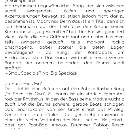
„Small Specials“
Ein rhythmisch ungewöhnlicher Song, der sich zwischen
KONTAKT
subtil swingenden Läufen und sperrigen
Akzentuierungen bewegt, stilistisch jedoch nicht klar zu
bestimmen ist. Macht nix! Denn das ist ein Titel, den sich
Tom Berkmann auf den Leib bzw. den Korpus seines
Kontrabasses „zugeschnitten“ hat. Der Bassist generiert
viele Läufe, die das Griffbrett rauf und runter huschen:
teils swingend gezupft, teils markant rockig
anschlagend, dabei stärker die tiefen Lagen
bevorzugend – da klingt der Kontrabass am
Eindrucksvollsten. Das Ganze wird mit einem dezenten
Support der anderen, besonders den Drums subtil
ergänzt
– Small Specials? No, Big Specials!
„To Each His Own”
Der Titel ist eine Referenz auf den Patrice-Rushen-Song
„To Each His Own“. Zu hören ist ein stark aufgerauter,
rockiger Rhythmus, in den der Bass seine Motive wuchtig
zupft und die Drums schwere, gerade Beats schlagen.
Das Tenorsaxofon von Ben Graef erhält das Privileg,
Geschichten zu erzählen. Das geschieht souverän in
einer der vielen Varianten des Bob – sei es Be-, Hard-,
oder gar Post-Bob. Anyway. Drummer Fabian Rosch