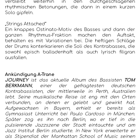
verbleibt weiterhin in den durchgeschlagenen
rhythmischen Betonungen, die dann in einem kurzen
Solo gipfeln.
„Strings Attached“
Ein knappes Ostinato-Motiv des Basses und dann der
ganzen Rhythmus-Fraktion machen den Auftakt,
behalten es mit Variationen bei. Die heftigen Schläge
der Drums konterkarieren die Soli des Kontrabasses, die
sowohl episch balladenhaft als auch lyrisch filigran
ausfallen.
Ankündigung A-Trane
JOURNEY
ist das aktuelle Album des Bassisten
TOM
BERKMANN
, einer der gefragtesten deutschen
Kontrabassisten, der mittlerweile in Perth, Australien
lebt.
Seine musikalische Reise ist eng mit den Orten
verbunden, an denen er gelebt und gewirkt hat.
Aufgewachsen in Bayern, erhielt er bereits als
Gymnasiast Unterricht bei Paulo Cardoso in München.
Später zog es ihn nach Berlin, wo er tief in die
pulsierende Jazzszene der Stadt eintauchte und am
Jazz Institut Berlin studierte. In New York erweiterte er
als Stipendiat der Manhattan School of Music seinen