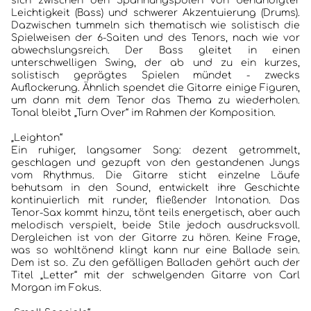
sich zwischen den Spannungspolen von behändigter
Leichtigkeit (Bass) und schwerer Akzentuierung (Drums).
Dazwischen tummeln sich thematisch wie solistisch die
Spielweisen der 6-Saiten und des Tenors, nach wie vor
abwechslungsreich. Der Bass gleitet in einen
unterschwelligen Swing, der ab und zu ein kurzes,
solistisch geprägtes Spielen mündet - zwecks
Auflockerung. Ähnlich spendet die Gitarre einige Figuren,
um dann mit dem Tenor das Thema zu wiederholen.
HOME
Tonal bleibt „Turn Over“ im Rahmen der Komposition.
KONZERTBERICHTE
„Leighton“
Ein ruhiger, langsamer Song: dezent getrommelt,
geschlagen und gezupft von den gestandenen Jungs
INTERVIEWS
vom Rhythmus. Die Gitarre sticht einzelne Läufe
behutsam in den Sound, entwickelt ihre Geschichte
ALBEN
kontinuierlich mit runder, fließender Intonation. Das
Tenor-Sax kommt hinzu, tönt teils energetisch, aber auch
melodisch verspielt, beide Stile jedoch ausdrucksvoll.
JAZZCLUBS BERLIN
Dergleichen ist von der Gitarre zu hören. Keine Frage,
was so wohltönend klingt kann nur eine Ballade sein.
Dem ist so. Zu den gefälligen Balladen gehört auch der
PORTRAITS DER CLUBS
Titel „Letter“ mit der schwelgenden Gitarre von Carl
Morgan im Fokus.
ANKÜNDIGUNGEN KONZERTE/ FESTIVALS