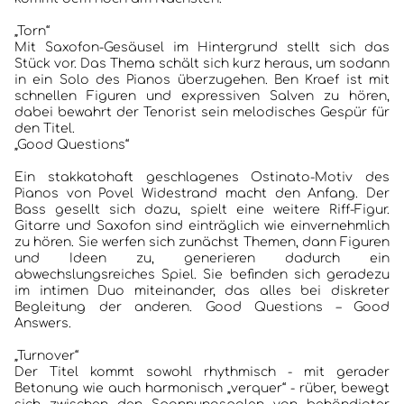
„Torn“
Mit Saxofon-Gesäusel im Hintergrund stellt sich das
Stück vor. Das Thema schält sich kurz heraus, um sodann
in ein Solo des Pianos überzugehen. Ben Kraef ist mit
schnellen Figuren und expressiven Salven zu hören,
dabei bewahrt der Tenorist sein melodisches Gespür für
den Titel.
„Good Questions“
Ein stakkatohaft geschlagenes Ostinato-Motiv des
Pianos von Povel Widestrand macht den Anfang. Der
Bass gesellt sich dazu, spielt eine weitere Riff-Figur.
Gitarre und Saxofon sind einträglich wie einvernehmlich
zu hören. Sie werfen sich zunächst Themen, dann Figuren
und Ideen zu, generieren dadurch ein
abwechslungsreiches Spiel. Sie befinden sich geradezu
im intimen Duo miteinander, das alles bei diskreter
Begleitung der anderen. Good Questions – Good
Answers.
„Turnover“
Der Titel kommt sowohl rhythmisch - mit gerader
Betonung wie auch harmonisch „verquer“ - rüber, bewegt