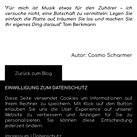
“
Für mich ist Musik etwas für den Zuhörer – ich
versuche nicht, eine Botschaft zu vermitteln: Legen Sie
einfach die Platte auf, träumen Sie los und machen Sie
Ihr eigenes Ding daraus
!” Tom Berkmann
Autor: Cosmo Scharmer
Zurück zum Blog
EINWILLIGUNG ZUM DATENSCHUTZ
Diese Seite verwendet Cookies um Informationen auf
Ihrem Rechner zu speichern. Mit Klick auf den Button
erlauben Sie uns die User Experience auf unserer
Website zu verbessern und Anzeigen für Sie zu
personalisieren. Sie können diese Entscheidung
jederzeit ändern.
COSMO SCHARMER
Impressum
|
Datenschutz