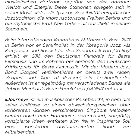
musikalischen Horizont, geprägt von der dortigen
Vielfalt und Energie. Diese Stationen spiegeln sich in
seiner Musik wider: die lyrische Sensibilität europäischer
Jazztradition, die improvisatorische Freiheit Berlins und
die rhythmische Kraft New Yorks – all das fließt in seinen
Sound ein.
Beim Internationalen Kontrabass-Wettbewerb ‘Bass 2010’
in Berlin war er Semifinalist in der Kategorie Jazz. Als
Komponist und Bassist für den Soundtrack von ‚Oh Boy‘
erhielt er 2013 den Deutschen Filmpreis für Beste
Filmmusik und im Rahmen der Berlinale den Deutschen
Kritikerpreis für Beste Filmmusik. Mit der Modern Jazz
Band ‚Scopes‘ veröffentlichte er bereits zwei Alben,
‘Scopes’ und ‘Age of Reason’, als Co-Bandleader.
Außerdem ist er regelmäßig mit verschiedenen Bands wie
‚Tobias Meinhart’s Berlin People‘ und ‚GANNA‘ auf Tour.
«
Journey
» ist ein musikalischer Reisebericht, in dem alle
seine Einflüsse zu einem abwechslungsreichen, aber
kohärenten Ganzen verschmelzen. Singbare Melodien
werden durch tiefe Harmonien untermauert, sorgfältig
konzipierte Ideen entfalten sich frei in inspirierte Soli
einer wunderbar ausbalancierten Band von
Mitreisenden.