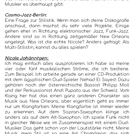
Musiker es überhaupt gibt.
Cosmo-Jazz-Berlin:
Eine Frage zur Stilistik. Wenn man sich deine Diskografie
anschaut, dann machst du sehr viele Projekte. Einige
gehen eher in Richtung elektronischer Jazz, Funk-Jazz.
Andere sind so in Richtung zeitgemäßer New Orleans
angelegt. Was ist die echte Nicole? Anders gefragt: Als
Multi-Stilistin, kannst du alles spielen?
Nicole Johänntgen:
Ich mag einfach alles ausprobieren. Ich habe so meine
vier oder fünf musikalischen Ströme, die ich bediene.
Zum Beispiel: Ich arbeite gerade an einer CD-Produktion
mit dem ägyptischen Oud-Spieler Nehad El Sayed. Dazu
gehören noch der österreichische Bassist Philipp Moll
und der Perkussionist Andi Pupato aus der Schweiz. Vom
Klang her hat das einen ganz anderen Charakter als
Musik aus New Orleans, aber eigentlich geht es immer
nur um Klangfarben. Meine Klangfarbe ist immer wieder
zu erkennen. Auf dem Sopran-Saxophon klinge ich
anders als auf dem Alt-Saxophon. Ich spiele Funk nicht
in gleicher Weise wie im Zusammenspiel mit einem Oud-
Musiker. Das geht schon von der Lautstärke nicht. Meine
Musik, mein Stil ist so eine Art Chamäleon, das sich