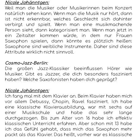
Nicole Johänntgen:
Weil man die Musiker oder Musikerinnen beim Konzert
natürlich sehen kann. Wenn man die Musik nur hört, dann
ist nicht erkennbar, welches Geschlecht sich dahinter
verbirgt und spielt. Wenn man eine musikmachende
Person sieht, dann kategorisiert man. Wenn man jetzt in
ein Zeitalter kommen würde, in dem nur Frauen
Saxophon spielen, dann könnte es plötzlich heißen:
Saxophone sind weibliche Instrumente. Daher sind diese
Attribute wirklich nicht sinnvoll.
Cosmo-Jazz-Berlin:
Die großen Jazz-Klassiker beeinflussen Hörer wie
Musiker. Gibt es Jazzer, die dich besonders fasziniert
haben? Welche Saxofonisten haben dich geprägt?
Nicole Johänntgen:
Ich fang mal mit dem Klavier an. Beim Klavier haben mich
vor allem Debussy, Chopin, Ravel fasziniert. Ich habe
eine klassische Klavierausbildung, war mit sechs auf
HOME
einer Musikschule und habe das sehr lange
durchgezogen. Bis zum Alter von 16 habe ich effektiv
klassischen Unterricht erfahren. Aber schon mit 13 habe
KONZERTBERICHTE
ich das Gefühl gehabt, dass mich das Saxophon mehr
packt als das Klavier. Das heißt, vorher war es klassische