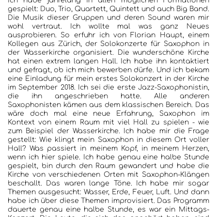
Ich habe jahrelang in allen möglichen Formationen
gespielt: Duo, Trio, Quartett, Quintett und auch Big Band.
Die Musik dieser Gruppen und deren Sound waren mir
wohl vertraut. Ich wollte mal was ganz Neues
ausprobieren. So erfuhr ich von Florian Haupt, einem
Kollegen aus Zürich, der Solokonzerte für Saxophon in
der Wasserkirche organisiert. Die wunderschöne Kirche
hat einen extrem langen Hall. Ich habe ihn kontaktiert
und gefragt, ob ich mich bewerben dürfe. Und ich bekam
eine Einladung für mein erstes Solokonzert in der Kirche
im September 2018. Ich sei die erste Jazz-Saxophonistin,
die ihn angeschrieben hatte. Alle anderen
Saxophonisten kämen aus dem klassischen Bereich. Das
wäre doch mal eine neue Erfahrung, Saxophon im
Kontext von einem Raum mit viel Hall zu spielen - wie
zum Beispiel der Wasserkirche. Ich habe mir die Frage
gestellt: Wie klingt mein Saxophon in diesem Ort voller
Hall? Was passiert in meinem Kopf, in meinem Herzen,
wenn ich hier spiele. Ich habe genau eine halbe Stunde
gespielt, bin durch den Raum gewandert und habe die
Kirche von verschiedenen Orten mit Saxophon-Klängen
beschallt. Das waren lange Töne. Ich habe mir sogar
Themen ausgesucht: Wasser, Erde, Feuer, Luft. Und dann
habe ich über diese Themen improvisiert. Das Programm
dauerte genau eine halbe Stunde, es war ein Mittags-