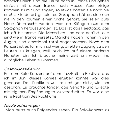
Wahrscheinlich sind die Leute noch in Trance und gehen
einfach mit dieser Trance nach Hause. Aber einige
kommen zu mir und sagen, so etwas hätten sie noch nie
erlebt. Ein derart gespieltes Saxophon hätten sie noch
nie in den Räumen einer Kirche gehört. Sie seien aufs
Neue überrascht worden, was an Klängen aus dem
Saxophon herauszuholen ist. Das ist das Feedback, das
ich oft bekomme. Die Menschen sind sehr berührt, alle
sind wie in Trance versetzt. Manche haben Tränen in den
Augen, sind emotional total angesprochen. Nach dem
Konzert ist es für mich schwierig, direkten Zugang zu den
Leuten zu kriegen, weil auch ich auf einem anderen
Planeten bin. Ich brauche meine Zeit um wieder ins
alltägliche Leben zu kommen.
Cosmo-Jazz-Berlin:
Bei dem Solo-Konzert auf dem JazzBaltica-Festival, das
ich im Juni dieses Jahres erleben konnte, war dies
genauso. Das Publikum wusste erst gar nicht, wie ihm
geschah. Es brauchte länger, das Gehörte und Erlebte
mit eigenen Empfindungen zu verarbeiten. Es war eine
reife Reaktion des Publikums.
Nicole Johänntgen:
Man muss auch Folgendes sehen: Ein Solo-Konzert zu