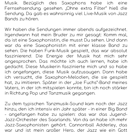
INTERVIEWS
Musik. Bezüglich des Saxophons habe ich eine
Fernsehsendung gesehen. „Ohne extra Filter“ hieß die
Sendung. Da gab es wahnsinnig viel Live-Musik von Jazz
ALBEN
Bands zu hören.
Wir haben die Sendungen immer abends aufgezeichnet.
JAZZCLUBS BERLIN
Irgendwann hat mein Bruder zu mir gesagt: Komm mal,
da ist eine Saxophonistin, die musst Du sehen. Und dann
PORTRAITS DER CLUBS
war da eine Saxophonistin mit einer klasse Band zu
sehen. Die haben Funk-Musik gespielt, das war absolut
faszinierend. Die Energie der Musik hat mich sehr
ANKÜNDIGUNGEN KONZERTE/ FESTIVALS
angesprochen. Das möchte ich auch lernen, habe ich
gedacht. Diese Musikerin faszinierte mich und so habe
KONTAKT
ich angefangen, diese Musik aufzusaugen. Dann habe
ich versucht, die Saxophon-Melodien, die sie gespielt
hat, zu imitieren. Später in der „Joe Fuchs”-Band meines
Vaters, in der ich mitspielen konnte, bin ich noch stärker
in Richtung Pop und Tanzmusik gegangen.
Zu dem typischen Tanzmusik-Sound kam noch der Jazz
hinzu, den ich intensiv ein Jahr später - in einer Big Band
- angefangen habe zu spielen: das war das Jugend-
Jazz-Orchester des Saarlands. Von da an habe ich mehr
Jazz-Saxophonisten gehört. Cannonball Adderley, das
war und ist mein großer Hero, der Jazz wie ein Gott