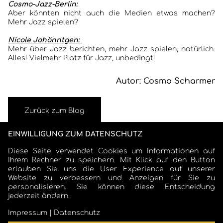
Cosmo-Jazz-Berlin:
Aber könnten nicht auch die Medien etwas machen?
Mehr Jazz spielen?
Nicole Johänntgen:
Mehr über Jazz berichten, mehr Jazz spielen, natürlich.
Alles! Vielmehr Platz für Jazz, unbedingt!
Autor: Cosmo Scharmer
Zurück zum Blog
EINWILLIGUNG ZUM DATENSCHUTZ
Diese Seite verwendet Cookies um Informationen auf
Ihrem Rechner zu speichern. Mit Klick auf den Button
erlauben Sie uns die User Experience auf unserer
Website zu verbessern und Anzeigen für Sie zu
personalisieren. Sie können diese Entscheidung
jederzeit ändern.
COSMO SCHARMER
Impressum
|
Datenschutz