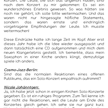
Konzert. Die Leute, die sich das angehört haben, sind
nach dem Konzert zu mir gekommen: Es sei ein
wunderschönes Erlebnis gewesen. So was hätten sie
noch nie gehört; ich solle bitte weitermachen. Und das
waren nicht nur hingesagte höfliche Statements,
sondern das waren ernste und eindringlich
vorgetragene Empfindungen der Leute. Ich musste
weitermachen!
Diese Eindrücke hatte ich lange Zeit im Kopf. Aber erst
dieses Jahr habe ich die Idee wieder ausgepackt und
dann tatsächlich eine CD aufgenommen und mich dem
neuen Klangerlebnis gestellt. Ich bemerkte, dass mein
Saxophon in einer Kirche anders klingt, demzufolge
spiele ich anders.
Cosmo-Jazz-Berlin:
Sind das die normalen Reaktionen eines offenen
Publikums, das ein Solo-Konzert empathisch aufnimmt?
Nicole Johänntgen:
Ja, ich habe jetzt schon in einigen Kirchen Solo-Konzerte
gegeben. Es ist ein ruhiges Programm. Zum Teil kenne ich
gar nicht die Reaktionen, weil die Leute am Ende des
Konzertes gleich gehen. Ich sehe sie nur ganz kurz.