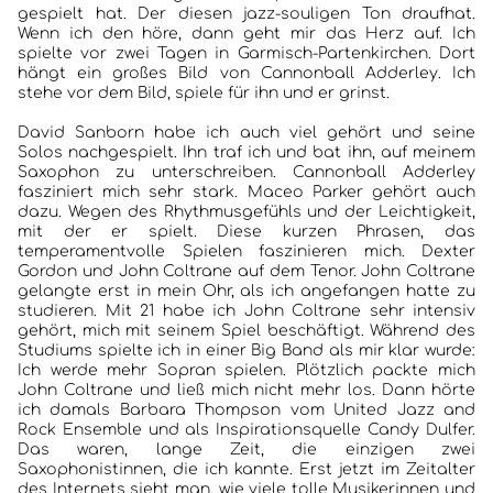
gespielt hat. Der diesen jazz-souligen Ton draufhat.
Wenn ich den höre, dann geht mir das Herz auf. Ich
spielte vor zwei Tagen in Garmisch-Partenkirchen. Dort
hängt ein großes Bild von Cannonball Adderley. Ich
stehe vor dem Bild, spiele für ihn und er grinst.
David Sanborn habe ich auch viel gehört und seine
Solos nachgespielt. Ihn traf ich und bat ihn, auf meinem
Saxophon zu unterschreiben. Cannonball Adderley
fasziniert mich sehr stark. Maceo Parker gehört auch
dazu. Wegen des Rhythmusgefühls und der Leichtigkeit,
mit der er spielt. Diese kurzen Phrasen, das
temperamentvolle Spielen faszinieren mich. Dexter
Gordon und John Coltrane auf dem Tenor. John Coltrane
gelangte erst in mein Ohr, als ich angefangen hatte zu
studieren. Mit 21 habe ich John Coltrane sehr intensiv
gehört, mich mit seinem Spiel beschäftigt. Während des
Studiums spielte ich in einer Big Band als mir klar wurde:
Ich werde mehr Sopran spielen. Plötzlich packte mich
John Coltrane und ließ mich nicht mehr los. Dann hörte
ich damals Barbara Thompson vom United Jazz and
Rock Ensemble und als Inspirationsquelle Candy Dulfer.
Das waren, lange Zeit, die einzigen zwei
Saxophonistinnen, die ich kannte. Erst jetzt im Zeitalter
des Internets sieht man, wie viele tolle Musikerinnen und