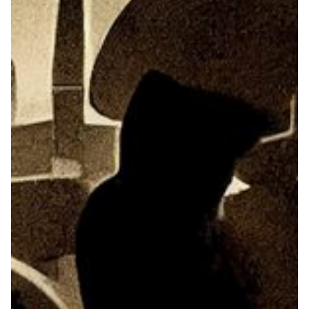
ALBEN
JAZZCLUBS BERLIN
08.05. bis 12.05 2019 Berlin-Kreuzberg
Fett gedruckter Text aka Personen und Instrumente
PORTRAITS DER CLUBS
Normaler Fließtext
ANKÜNDIGUNGEN KONZERTE/ FESTIVALS
KONTAKT