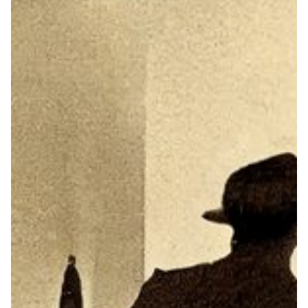
1 SONGS ODER DIE LIEDER DES
BODEK JANKE – 09.05.2019 IM
ORANIA - XJAZZ FESTIVAL IN
BERLIN-KREUZBERG
07.05.2019
HOME
KONZERTBERICHTE
INTERVIEWS