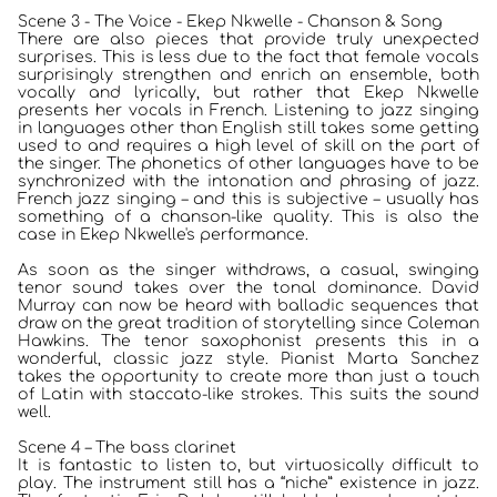
Scene 3 - The Voice - Ekep Nkwelle - Chanson & Song
There are also pieces that provide truly unexpected
surprises. This is less due to the fact that female vocals
surprisingly strengthen and enrich an ensemble, both
vocally and lyrically, but rather that Ekep Nkwelle
presents her vocals in French. Listening to jazz singing
in languages other than English still takes some getting
used to and requires a high level of skill on the part of
the singer. The phonetics of other languages have to be
synchronized with the intonation and phrasing of jazz.
French jazz singing – and this is subjective – usually has
something of a chanson-like quality. This is also the
case in Ekep Nkwelle's performance.
As soon as the singer withdraws, a casual, swinging
tenor sound takes over the tonal dominance. David
Murray can now be heard with balladic sequences that
draw on the great tradition of storytelling since Coleman
Hawkins. The tenor saxophonist presents this in a
wonderful, classic jazz style. Pianist Marta Sanchez
takes the opportunity to create more than just a touch
of Latin with staccato-like strokes. This suits the sound
well.
Scene 4 – The bass clarinet
It is fantastic to listen to, but virtuosically difficult to
play. The instrument still has a “niche” existence in jazz.