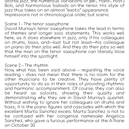
atonal jazz, the numerous variations of (Be-, Hard-, Post-)
Bob, and harmonious ballads on the tenor. His style of
jazz thus takes on an almost “exotic” appearance.
Impressions not in chronological order, but scenic
Scene 1 - The tenor saxophone
David Murray's tenor saxophone takes the lead in terms
of themes and longer solo statements. This works well
here, as it does elsewhere in jazz, only if his colleagues
on drums, bass, and—last but not least—his colleague
on piano do their jobs well. And they do their jobs so well
that the man on the tenor saxophone can literally blow
himself into the spotlight.
Scene 2 – The rhythm
Now, what has been said above – regarding the voice
leading – does not mean that there is no room for the
other musicians to be creative. They have plenty of
opportunity to do so in their roles of providing rhythmic
and harmonic accompaniment. Of course, they can also
be heard as soloists, showing their quality and
demonstrating why they are in David Murray's quartet.
Without wishing to ignore her colleagues on drums and
bass, it is the piano figures and cascades with which the
excellent Marta Sanchez excels. Marta Sanchez is not to
be confused with her congenial namesake Angelica
Sanchez, who gave a furious performance at the A-Trane
on October 30.