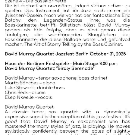
Szene 4 – Die Bassklarinette
INTERVIEWS
Die ist fantastisch anzuhören, jedoch virtuos schwer zu
spielen. Das Instrument hat im Jazz noch immer ein
„Nischen“-Dasein. Nach wie vor hat der fantastische Eric
ALBEN
Dolphy den Legenden-Status inne, was die
Bassklarinette betrifft. Stilistisch bläst David Murray
anders als Eric Dolphy, aber es sind genau diese
JAZZCLUBS BERLIN
Tonfolgen, die warmtönenden Klangfarben der
Bassklarinette, die diese Ballade warm und gefühlvoll
machen. The Art of Storry Telling by the Bass Clarinet.
PORTRAITS DER CLUBS
David Murray Quartet
Jazzfest Berlin October 31, 2025
ANKÜNDIGUNGEN KONZERTE/ FESTIVALS
Haus der Berliner Festspiele - Main Stage 8:00 p.m.
David Murray Quartet: “Birdly Serenade”
KONTAKT
David Murray – tenor saxophone, bass clarinet
Marta Sánchez – piano
Luke Stewart – double bass
Chris Beck – drums
Ekep Nkwelle – vocals
David Murray Quartet
A classic tenor sax quartet with a dynamically
expressive sound is the exception at this jazz festival. It's
good that David Murray, a saxophonist who has
mastered the many styles of jazz, is playing. He moves
stylistically confidently between the poles of slightly