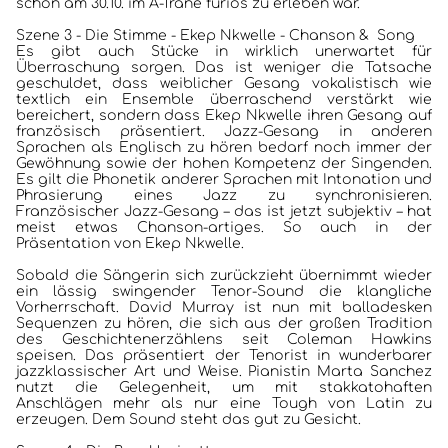
schon am 30.10. im A-Trane furios zu erleben war.
Szene 3 - Die Stimme - Ekep Nkwelle - Chanson & Song
Es gibt auch Stücke in wirklich unerwartet für
Überraschung sorgen. Das ist weniger die Tatsache
geschuldet, dass weiblicher Gesang vokalistisch wie
textlich ein Ensemble überraschend verstärkt wie
bereichert, sondern dass Ekep Nkwelle ihren Gesang auf
französisch präsentiert. Jazz-Gesang in anderen
Sprachen als Englisch zu hören bedarf noch immer der
Gewöhnung sowie der hohen Kompetenz der Singenden.
Es gilt die Phonetik anderer Sprachen mit Intonation und
Phrasierung eines Jazz zu synchronisieren.
Französischer Jazz-Gesang – das ist jetzt subjektiv – hat
meist etwas Chanson-artiges. So auch in der
Präsentation von Ekep Nkwelle.
Sobald die Sängerin sich zurückzieht übernimmt wieder
ein lässig swingender Tenor-Sound die klangliche
Vorherrschaft. David Murray ist nun mit balladesken
Sequenzen zu hören, die sich aus der großen Tradition
des Geschichtenerzählens seit Coleman Hawkins
speisen. Das präsentiert der Tenorist in wunderbarer
HOME
jazzklassischer Art und Weise. Pianistin Marta Sanchez
nutzt die Gelegenheit, um mit stakkatohaften
Anschlägen mehr als nur eine Tough von Latin zu
KONZERTBERICHTE
erzeugen. Dem Sound steht das gut zu Gesicht.