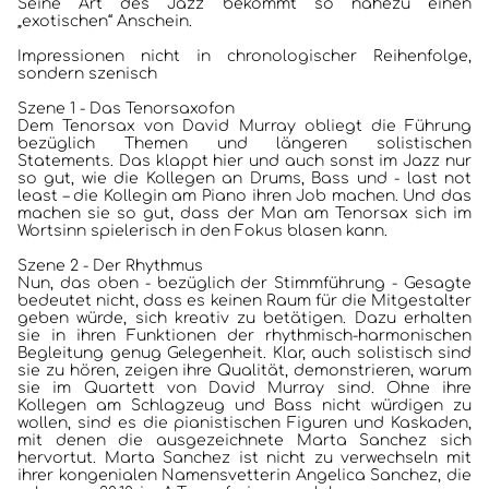
Seine Art des Jazz bekommt so nahezu einen
„exotischen“ Anschein.
Impressionen nicht in chronologischer Reihenfolge,
sondern szenisch
Szene 1 - Das Tenorsaxofon
Dem Tenorsax von David Murray obliegt die Führung
bezüglich Themen und längeren solistischen
Statements. Das klappt hier und auch sonst im Jazz nur
so gut, wie die Kollegen an Drums, Bass und - last not
least – die Kollegin am Piano ihren Job machen. Und das
machen sie so gut, dass der Man am Tenorsax sich im
Wortsinn spielerisch in den Fokus blasen kann.
Szene 2 - Der Rhythmus
Nun, das oben - bezüglich der Stimmführung - Gesagte
bedeutet nicht, dass es keinen Raum für die Mitgestalter
geben würde, sich kreativ zu betätigen. Dazu erhalten
sie in ihren Funktionen der rhythmisch-harmonischen
Begleitung genug Gelegenheit. Klar, auch solistisch sind
sie zu hören, zeigen ihre Qualität, demonstrieren, warum
sie im Quartett von David Murray sind. Ohne ihre
Kollegen am Schlagzeug und Bass nicht würdigen zu
wollen, sind es die pianistischen Figuren und Kaskaden,
mit denen die ausgezeichnete Marta Sanchez sich
hervortut. Marta Sanchez ist nicht zu verwechseln mit
ihrer kongenialen Namensvetterin Angelica Sanchez, die