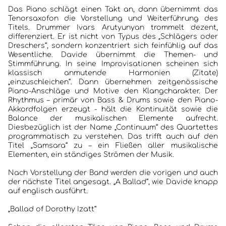
Das Piano schlägt einen Takt an, dann übernimmt das
Tenorsaxofon die Vorstellung und Weiterführung des
Titels. Drummer Ivars Arutyunyan trommelt dezent,
differenziert. Er ist nicht von Typus des „Schlägers oder
Dreschers“, sondern konzentriert sich feinfühlig auf das
Wesentliche. Davide übernimmt die Themen- und
HOME
Stimmführung. In seine Improvisationen scheinen sich
klassisch anmutende Harmonien (Zitate)
„einzuschleichen“. Dann übernehmen zeitgenössische
KONZERTBERICHTE
Piano-Anschläge und Motive den Klangcharakter. Der
Rhythmus – primär von Bass & Drums sowie den Piano-
INTERVIEWS
Akkordfolgen erzeugt - hält die Kontinuität sowie die
Balance der musikalischen Elemente aufrecht.
Diesbezüglich ist der Name „Continuum“ des Quartettes
ALBEN
programmatisch zu verstehen. Das trifft auch auf den
Titel „Samsara“ zu – ein Fließen aller musikalische
Elementen, ein ständiges Strömen der Musik.
JAZZCLUBS BERLIN
Nach Vorstellung der Band werden die vorigen und auch
PORTRAITS DER CLUBS
der nächste Titel angesagt. „A Ballad“, wie Davide knapp
auf englisch ausführt.
ANKÜNDIGUNGEN KONZERTE/ FESTIVALS
„Ballad of Dorothy Izatt“