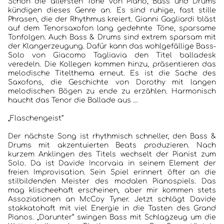
Schon die allersten Töne von Piano, Bass und Drums
KONTAKT
kündigen dieses Genre an. Es sind ruhige, fast stille
Phrasen, die der Rhythmus kreiert. Gianni Gagliardi bläst
auf dem Tenorsaxofon lang gedehnte Töne, sparsame
Tonfolgen. Auch Bass & Drums sind extrem sparsam mit
der Klangerzeugung. Dafür kann das wohlgefällige Bass-
Solo von Giacomo Tagliavia den Titel balladesk
veredeln. Die Kollegen kommen hinzu, präsentieren das
melodische Titelthema erneut. Es ist die Sache des
Saxofons, die Geschichte von Dorothy mit langen
melodischen Bögen zu ende zu erzählen. Harmonisch
haucht das Tenor die Ballade aus …
„Flaschengeist“
Der nächste Song ist rhythmisch schneller, den Bass &
Drums mit akzentuierten Beats produzieren. Nach
kurzem Anklingen des Titels wechselt der Pianist zum
Solo. Da ist Davide Incorvaia in seinem Element der
freien Improvisation. Sein Spiel erinnert öfter an die
stilbildenden Meister des modalen Pianospiels. Das
mag klischeehaft erscheinen, aber mir kommen stets
Assoziationen an McCoy Tyner. Jetzt schlägt Davide
stakkatohaft mit viel Energie in die Tasten des Grand
Pianos. „Darunter“ swingen Bass mit Schlagzeug um die