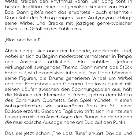
Wette, treiben den Rhythmus voran. Der Song tönt in
bester Tradition einer zeitgemäßen Version von Hard-
Bop. Dann gibt´s noch das erwartete - auch ersehnte -
Drum-Solo des Schlagzeugers. Ivars Arutyunyan schlägt
seine Wirbel und Breaks mit jazziger, genre-typischer
Power zum Gefallen des Publikums.
„Bias and Belief“
Ähnlich zeigt sich auch der folgende, unbekannte Titel,
wobei er sich zu Beginn moderater, verhaltener in Tempo
und Ausdruck artikuliert. Ein subtiles, jedoch
wirkungsvoll swingendes Thema. Dann nimmt das Stück
Fahrt auf, wird expressiver intoniert. Das Piano hämmert
seine Figuren, die Drums generieren Wirbel um Wirbel
und der Kontrabass von Giacomo Tagliavia gleicht mit
seinen Läufen zwischen den Spannungspolen aus, hält
die Balance der Elemente aufrecht, getreu dem Motto
des Continuum Quartetts. Sein Spiel mündet in einen
wohlgestimmten wie souveränen Solo im Stil einer
Ballade erzählt. Giacomo Tagliavia trifft sich in einzelnen
Passagen mit den Anschlägen des Pianos, beide bringen
die musikalische Aussage nahe am Duo auf den Punkt.
Das sei jetzt schon „The Last Tune“ erklärt Davide und