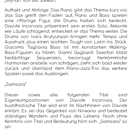
„Mynah“ von Bill Stewart
Auftakt und Abfolge. Das Piano gibt das Thema kurz vor,
das Sax greift den Faden auf, Piano und Bass spielen
eine riffartige Figur, die Drums halten sich bedeckt.
Davide Incorvaia präsentiert sein erstes Solo, Akkorde
wie Läufe schlagend, entwickelt er das Thema weiter. Die
Drums von Ivars Arutyunyan bringen mehr Tempo und
Ausdruck plus einen leichten Tough von Latin ins Stück.
Giacomo Tagliavia Bass ist mit konstanten Walking-
Bass-Figuren zu hören. Gianni Gagliardi Saxofon bläst
bedächtige Sequenzen, bevorzugt herkömmliche
Harmonien anstelle von schrägen, zieht sich bald wieder
zurück und überlässt dem Piano-Jazz-Trio das weitere
Spielen sowie das Ausklingen.
„Samsara“
Dieser sowie alle folgenden Titel sind
Eigenkompositionen von Davide Incorvaia. Der
buddhistische Titel wird erst im Nachhinein von Davide
erklärt. Es sei das Gegenteil von Nirwana und bedeutet
ständiges Wandern und Fluss des Lebens. Noch ohne
Kenntnis von Titel und Bedeutung hört sich „Samsara“ so
an: