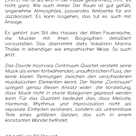
Eintritt frei ist (es wird in der Pause gesammelt), trifft es
nicht ganz. Wie auch immer. Der Raum ist gut gefüllt,
angenehme Atmosphäre, passendes Ambiente für ein
Jazzkonzert. Es kann losgehen, das tut es auch mit
Ansage.
Es gehört zum Stil des Hauses der Alten Feuerwache,
die Musiker mit ihren Biographien detailliert
vorzustellen. Das übernimmt stets Vokalistin Marina
Thalke in lebendiger wie empathischer Weise. So auch
jetzt:
Das Davide Incorvaia Continuum Quartet versteht seine
Musik als einen fortwährenden, unaufhörlichen Fluss, der
keine klaren Trennungen zwischen den verschiedenen
musikalischen Elementen kennt. Der Name „Continuum“
spiegelt genau diesen Ansatz wider: die Vorstellung,
dass Musik nicht in starre Kategorien gepresst werden
kann. Für das Quartett bedeutet dies, dass Melodie,
Harmonie, Rhythmus und Improvisation nicht als
separate Einheiten existieren, sondern als untrennbare
Teile eines größeren Ganzen, das sich in einem
konstanten Wandel befindet.