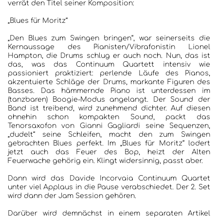
verrät den Titel seiner Komposition:
„Blues für Moritz“
„Den Blues zum Swingen bringen“, war seinerseits die
Kernaussage des Pianisten/Vibrafonistin Lionel
Hampton, die Drums schlug er auch noch. Nun, das ist
das, was das Continuum Quartett intensiv wie
passioniert praktiziert: perlende Läufe des Pianos,
akzentuierte Schläge der Drums, markante Figuren des
Basses. Das hämmernde Piano ist unterdessen im
(tanzbaren) Boogie-Modus angelangt. Der Sound der
Band ist treibend, wird zunehmend dichter. Auf diesen
ohnehin schon kompakten Sound, packt das
Tenorsaxofon von Gianni Gagliardi seine Sequenzen,
„dudelt“ seine Schleifen, macht den zum Swingen
gebrachten Blues perfekt. Im „Blues für Moritz“ lodert
jetzt auch das Feuer des Bop, heizt der Alten
Feuerwache gehörig ein. Klingt widersinnig, passt aber.
Dann wird das Davide Incorvaia Continuum Quartet
unter viel Applaus in die Pause verabschiedet. Der 2. Set
wird dann der Jam Session gehören.
Darüber wird demnächst in einem separaten Artikel