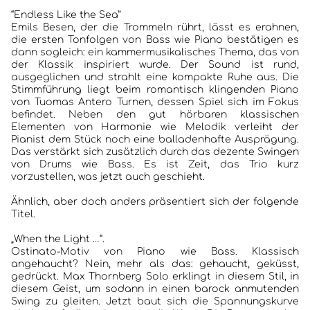
“Endless Like the Sea”
Emils Besen, der die Trommeln rührt, lässt es erahnen,
die ersten Tonfolgen von Bass wie Piano bestätigen es
dann sogleich: ein kammermusikalisches Thema, das von
der Klassik inspiriert wurde. Der Sound ist rund,
ausgeglichen und strahlt eine kompakte Ruhe aus. Die
Stimmführung liegt beim romantisch klingenden Piano
von Tuomas Antero Turnen, dessen Spiel sich im Fokus
befindet. Neben den gut hörbaren klassischen
Elementen von Harmonie wie Melodik verleiht der
Pianist dem Stück noch eine balladenhafte Ausprägung.
Das verstärkt sich zusätzlich durch das dezente Swingen
von Drums wie Bass. Es ist Zeit, das Trio kurz
vorzustellen, was jetzt auch geschieht.
Ähnlich, aber doch anders präsentiert sich der folgende
Titel.
„When the Light …“.
Ostinato-Motiv von Piano wie Bass. Klassisch
angehaucht? Nein, mehr als das: gehaucht, geküsst,
gedrückt. Max Thornberg Solo erklingt in diesem Stil, in
diesem Geist, um sodann in einen barock anmutenden
Swing zu gleiten. Jetzt baut sich die Spannungskurve