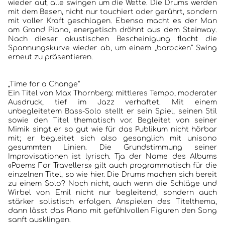
wieder auf, alle swingen um die Wette. Die Drums werden
mit dem Besen, nicht nur touchiert oder gerührt, sondern
mit voller Kraft geschlagen. Ebenso macht es der Man
am Grand Piano, energetisch dröhnt aus dem Steinway.
Nach dieser akustischen Bescheinigung flacht die
HOME
Spannungskurve wieder ab, um einem „barocken“ Swing
erneut zu präsentieren.
KONZERTBERICHTE
„Time for a Change“
INTERVIEWS
Ein Titel von Max Thornberg: mittleres Tempo, moderater
Ausdruck, tief im Jazz verhaftet. Mit einem
unbegleitetem Bass-Solo stellt er sein Spiel, seinen Stil
ALBEN
sowie den Titel thematisch vor. Begleitet von seiner
Mimik singt er so gut wie für das Publikum nicht hörbar
JAZZCLUBS BERLIN
mit; er begleitet sich also gesanglich mit unisono
gesummten Linien. Die Grundstimmung seiner
Improvisationen ist lyrisch. Tja der Name des Albums
PORTRAITS DER CLUBS
«Poems For Travellers» gilt auch programmatisch für die
einzelnen Titel, so wie hier. Die Drums machen sich bereit
zu einem Solo? Noch nicht, auch wenn die Schläge und
ANKÜNDIGUNGEN KONZERTE/ FESTIVALS
Wirbel von Emil nicht nur begleitend, sondern auch
stärker solistisch erfolgen. Anspielen des Titelthema,
KONTAKT
dann lässt das Piano mit gefühlvollen Figuren den Song
sanft ausklingen.