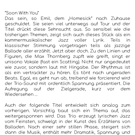
“Soon With You”
Das sein, so Emil, dem „Homesick“ nach Zuhause
geschuldet. Sie seien viel unterwegs auf Tour und der
Titel drückt diese Sehnsucht aus. So sensibel wie die
bisherigen Themen, zeigt sich auch dieses Stück als ein
kammermusikalischer Jazz voller Lyrik. Teils in
klassischer Stimmung vorgetragen teils als jazzige
Ballade aller erzählt. Jetzt aber doch. Zu den Linien und
Figuren, die Max Thornberg zupft wie greift, singt er
unisono Vokale (fast ein Scatting). Nicht nur angedeutet
wie zuvor, sondern laut mit Hingabe. Der Rhythmus ist
als ein vertrackter zu hören. Es tönt nach ungeraden
Beats. Egal, es geht nun ab, treibend wie forcierend wird
der Trio-Sound mit ordentlich Spannung präsentiert. Die
Aufregung auf der Zielgerade, kurz vor dem
Wiedersehen …
Auch der folgende Titel entwickelt sich analog zum
vorherigen. Vorsichtig baut sich ein Thema auf, das
weitergesponnen wird. Das Trio erzeugt lyrischen Jazz
vom Feinsten, schwelgt in der Kunst des Erzählens von
Balladen. Nach einer sehr stillen Phase, steigert sich
dann die Musik, enthält mehr Dramatik, Spannung und