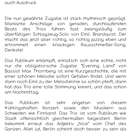
auch Ausdruck.
Die nun gewährte Zugabe ist stark rhythmisch geprägt.
Markante Anschläge von geraden, durchlaufenden
Beats des Trios führen fast zwangsläufig zum
überfälligen Schlagzeug-Solo von Emil. Brandqvist. Der
macht das jetzt aber richtig, so richtig jazzig eben und
ertrommelt einen knackigen Rausschmeißer-Song.
Denkste!
Das Publikum erkämpft, erklatsch sich eine echte, nicht
nur die obligatorische Zugabe. “Evening Land” von
Bassist Max Thornberg ist eine Kurzgeschichte, die mit
einer schönen Melodie sofort Gefallen findet. Und wenn
dann noch Emil zu der Melodielinie so schön pfeift, dann
hat das Trio eine tolle Stimmung kreiert, und das schon
am Nachmittag.
Das Publikum ist sehr angetan von diesem
frühlingshaften Konzert sowie den Musikern aus
Schweden wie Finnland. Das Trio ist vom Publikum wie
Stadt offensichtlich gleichermaßen begeistert. Berlin
bekommt erneut das Adjektiv „Nice“ vom Chef des
Ganzen. Allet jut, Berlin scheint doch besser zu sein als