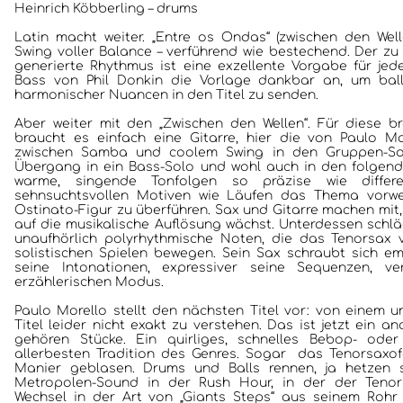
Heinrich Köbberling – drums
Latin macht weiter. „Entre os Ondas“ (zwischen den Welle
Swing voller Balance – verführend wie bestechend. Der zu
generierte Rhythmus ist eine exzellente Vorgabe für jed
Bass von Phil Donkin die Vorlage dankbar an, um ball
harmonischer Nuancen in den Titel zu senden.
Aber weiter mit den „Zwischen den Wellen“. Für diese br
braucht es einfach eine Gitarre, hier die von Paulo Mo
zwischen Samba und coolem Swing in den Gruppen-So
Übergang in ein Bass-Solo und wohl auch in den folgenden
warme, singende Tonfolgen so präzise wie differ
sehnsuchtsvollen Motiven wie Läufen das Thema vorwe
Ostinato-Figur zu überführen. Sax und Gitarre machen mi
auf die musikalische Auflösung wächst. Unterdessen sch
unaufhörlich polyrhythmische Noten, die das Tenorsax
solistischen Spielen bewegen. Sein Sax schraubt sich em
seine Intonationen, expressiver seine Sequenzen, ve
erzählerischen Modus.
Paulo Morello stellt den nächsten Titel vor: von einem un
Titel leider nicht exakt zu verstehen. Das ist jetzt ein a
gehören Stücke. Ein quirliges, schnelles Bebop- ode
allerbesten Tradition des Genres. Sogar das Tenorsaxofo
Manier geblasen. Drums und Balls rennen, ja hetzen s
Metropolen-Sound in der Rush Hour, in der der Tenor
Wechsel in der Art von „Giants Steps“ aus seinem Rohr 