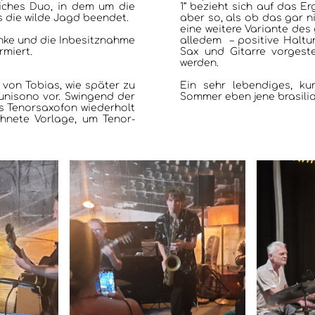
iches Duo, in dem um die
1“ bezieht sich auf das Er
s die wilde Jagd beendet.
aber so, als ob das gar n
eine weitere Variante des g
ränke und die Inbesitznahme
alledem – positive Haltu
rmiert.
Sax und Gitarre vorgeste
werden.
l von Tobias, wie später zu
Ein sehr lebendiges, ku
 unisono vor. Swingend der
Sommer eben jene brasilian
s Tenorsaxofon wiederholt
hnete Vorlage, um Tenor-