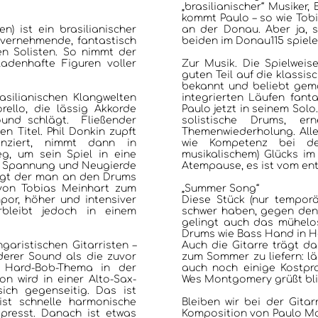
„brasilianischer“ Musike
JAZZCLUBS BERLIN
kommt Paulo – so wie Tobi
n) ist ein brasilianischer
an der Donau. Aber ja, s
 vernehmende, fantastisch
beiden im Donau115 spiele
en Solisten. So nimmt der
PORTRAITS DER CLUBS
adenhafte Figuren voller
Zur Musik. Die Spielweis
guten Teil auf die klassisc
bekannt und beliebt gema
ANKÜNDIGUNGEN KONZERTE/ FESTIVALS
asilianischen Klangwelten
integrierten Läufen fant
rello, die lässig Akkorde
Paulo jetzt in seinem Solo
und schlägt. Fließender
solistische Drums, e
 Titel. Phil Donkin zupft
Themenwiederholung. Alle
KONTAKT
enziert, nimmt dann in
wie Kompetenz bei de
g, um sein Spiel in eine
musikalischem) Glücks im
t, Spannung und Neugierde
Atempause, es ist vom ent
lägt der man an den Drums
 von Tobias Meinhart zum
„Summer Song“
por, höher und intensiver
Diese Stück (nur temporä
rbleibt jedoch in einem
schwer haben, gegen den 
gelingt auch das mühelo
Drums wie Bass Hand in Ha
garistischen Gitarristen –
Auch die Gitarre trägt da
nderer Sound als die zuvor
zum Sommer zu liefern: l
r Hard-Bob-Thema in der
auch noch einige Kostpr
n wird in einer Alto-Sax-
Wes Montgomery grüßt bli
ich gegenseitig. Das ist
ist schnelle harmonische
Bleiben wir bei der Gita
presst. Danach ist etwas
Komposition von Paulo More