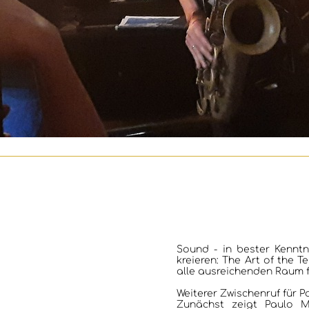
HOME
KONZERTBERICHTE
INTERVIEWS
Sound - in bester Kenntn
kreieren: The Art of the T
alle ausreichenden Raum f
ALBEN
Weiterer Zwischenruf für P
Zunächst zeigt Paulo Mo