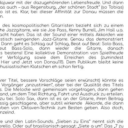
r, Bajuwar mit der dazugehörenden Lebensfreude. Und dann
as auch – aus Regensburg, „der schönen Stadt“ (so Tobias)
o ist es. Klar, bei dieser Affinität zur Donau müssen die
n.
e des kosmopolitischen Gitarristen bezieht sich zu einem
he Jazzgitarre, wie sie Joe Pass, Kenny Burrell, Jim Hall u.a.
cht haben. Das ist der Sound einer mittels Akkorden wie
astisch swingenden Jazz-Gitarre. Genau das demonstriert
. Dann geht es Schlag auf Schlag, Beat auf Beat: Solo Bass,
rneut Bass-Solo, dann wieder die Gitarre, danach
s bestens! Eine kollektive Demonstration von Spielfreude
r Verfolgung sowie dem Erreichen des (zumindest
 Hier und Jetzt von Donau115. Dem Publikum bleibt keine
husiastischen Klatschen eh schon fertig.
rer Titel, bessere Vorschläge seien erwünscht) könnte es
Vorgänger „anzustinken“, aber bei der Qualität des Titels
s. Die Melodie wird gemeinsam vorgetragen, dann gehen
nd, um dem Titel Richtung, Fahrt und Ausdruck zu erteilen.
zu bei. Solo Sax, dann ist es an der Gitarre, ihren Beitrag
ässig geschlagene, aber subtil wirkende Akkorde, die dann
oben von Oktaven-Technik zum Besten geben. Also doch,
nzelnd.
rre und den Latin-Sounds. „Sieben zu Eins“ nennt sich die
llo. Oder auf brasilianisch gesagt: „Siete a um“. Das „7 zu